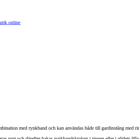
mbination med rynkband och kan användas både till gardinstång med ri
s runt och därefter hakas rynkbandskroken i ringen eller i glidets lilla