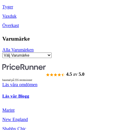
Tyger
Vaxduk
Överkast
Varumärke
Alla Varumärken
4.5
av
5.0
baserad på 235 recensioner
Läs våra omdömen
Läs vår Blogg
Marint
New England
Shabby Chic