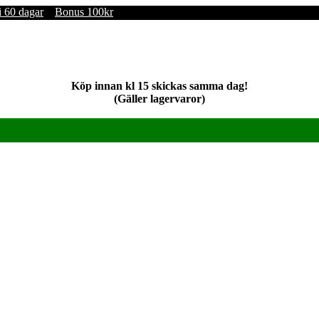
i 60 dagar
Bonus 100kr
Köp innan kl 15 skickas samma dag!
(Gäller lagervaror)