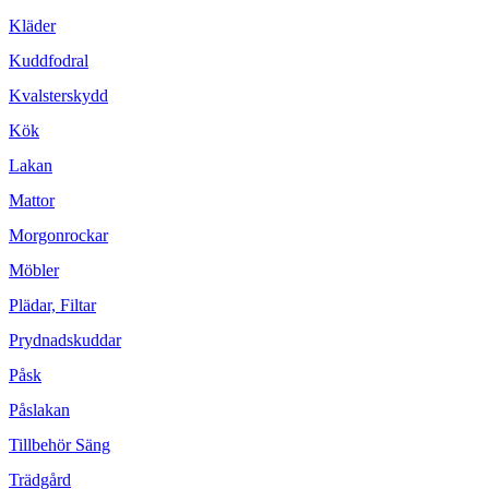
Kläder
Kuddfodral
Kvalsterskydd
Kök
Lakan
Mattor
Morgonrockar
Möbler
Plädar, Filtar
Prydnadskuddar
Påsk
Påslakan
Tillbehör Säng
Trädgård