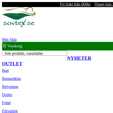
Fri frakt från 600kr
Öppet köp 
Min Sida
Varukorg
Sök produkt, varumärke
NYHETER
OUTLET
Bad
Barnartiklar
Belysning
Dofter
Fritid
Förvaring