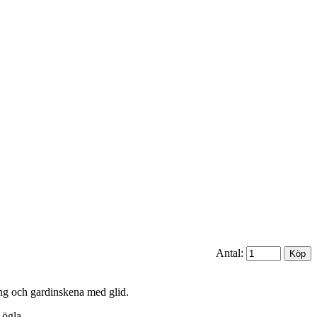
Antal:
ng och gardinskena med glid.
 ögla.