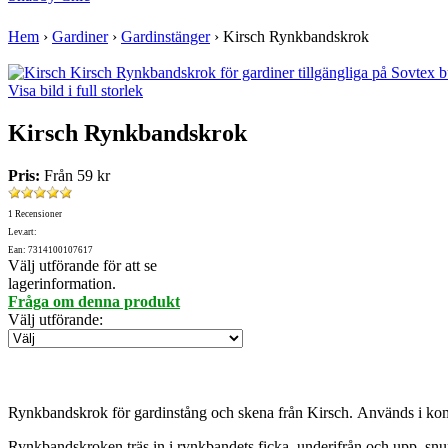
Hem
›
Gardiner
›
Gardinstänger
›
Kirsch Rynkbandskrok
Visa bild i full storlek
Kirsch Rynkbandskrok
Pris:
Från
59 kr
1 Recensioner
Lev.art:
Ean: 7314100107617
Välj utförande för att se
lagerinformation.
Fråga om denna produkt
Välj utförande
:
Rynkbandskrok för gardinstång och skena från Kirsch. Används i ko
Rynkbandskroken träs in i rynkbandets ficka, underifrån och upp, snurra