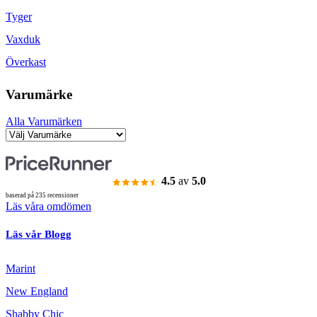
Tyger
Vaxduk
Överkast
Varumärke
Alla Varumärken
4.5
av
5.0
baserad på 235 recensioner
Läs våra omdömen
Läs vår Blogg
Marint
New England
Shabby Chic