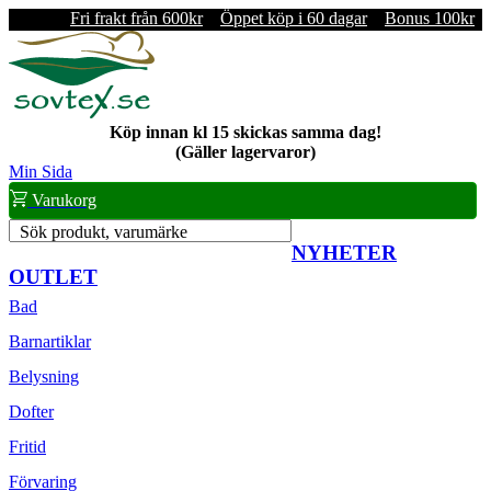
Fri frakt från 600kr
Öppet köp i 60 dagar
Bonus 100kr
Köp innan kl 15 skickas samma dag!
(Gäller lagervaror)
Min Sida
Varukorg
Sök produkt, varumärke
NYHETER
OUTLET
Bad
Barnartiklar
Belysning
Dofter
Fritid
Förvaring