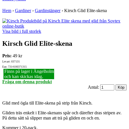
Hem
›
Gardiner
›
Gardinstänger
›
Kirsch Glid Elite-skena
Visa bild i full storlek
Kirsch Glid Elite-skena
Pris:
49 kr
Lev.art: 037131
Ean: 7314100371315
Finns på lager i Ängelholm
och kan skickas idag.
Fråga om denna produkt
Antal:
Glid med ögla till Elite-skena på strip från Kirsch.
Gliden träs enkelt i Elite-skenans spår och därefter dras stripen av.
På detta sätt så slipper man att trä på gliden en och en.
Kommer i 20-pack.