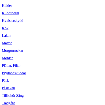
Kläder
Kuddfodral
Kvalsterskydd
Kök
Lakan
Mattor
Morgonrockar
Möbler
Plädar, Filtar
Prydnadskuddar
Påsk
Påslakan
Tillbehör Säng
Trädgård