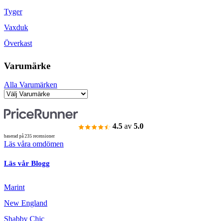
Tyger
Vaxduk
Överkast
Varumärke
Alla Varumärken
4.5
av
5.0
baserad på 235 recensioner
Läs våra omdömen
Läs vår Blogg
Marint
New England
Shabby Chic