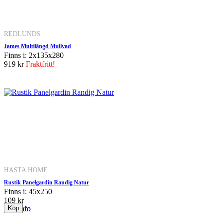
REDLUNDS
James Multilängd Mullvad
Finns i: 2x135x280
919 kr
Fraktfritt!
HASTA HOME
Rustik Panelgardin Randig Natur
Finns i: 45x250
109 kr
Mer info
Mer info