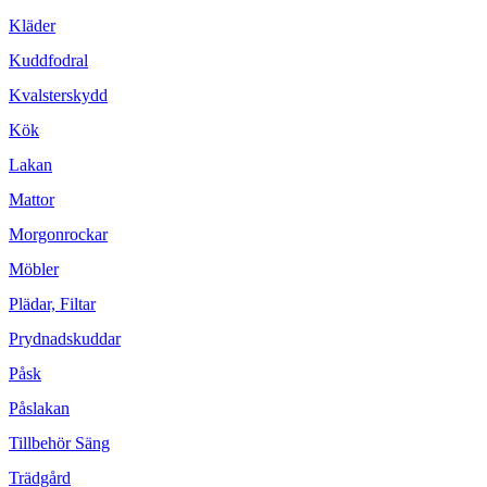
Kläder
Kuddfodral
Kvalsterskydd
Kök
Lakan
Mattor
Morgonrockar
Möbler
Plädar, Filtar
Prydnadskuddar
Påsk
Påslakan
Tillbehör Säng
Trädgård