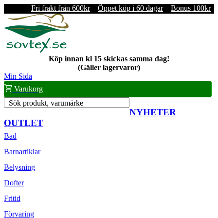
Fri frakt från 600kr
Öppet köp i 60 dagar
Bonus 100kr
Köp innan kl 15 skickas samma dag!
(Gäller lagervaror)
Min Sida
Varukorg
Sök produkt, varumärke
NYHETER
OUTLET
Bad
Barnartiklar
Belysning
Dofter
Fritid
Förvaring