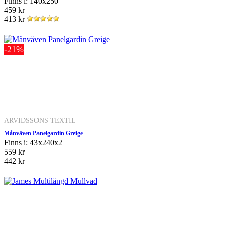
Finns i: 140x250
459 kr
413 kr
-21%
ARVIDSSONS TEXTIL
Månväven Panelgardin Greige
Finns i: 43x240x2
559 kr
442 kr