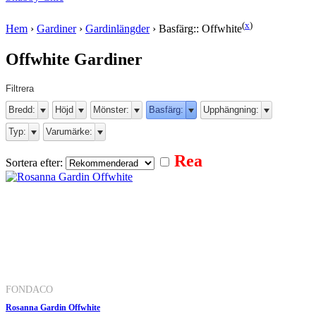
(
x
)
Hem
›
Gardiner
›
Gardinlängder
›
Basfärg:: Offwhite
Offwhite Gardiner
Filtrera
Bredd:
Höjd
Mönster:
Basfärg:
Upphängning:
Typ:
Varumärke:
Rea
Sortera efter:
FONDACO
Rosanna Gardin Offwhite