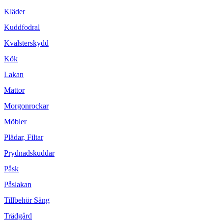
Kläder
Kuddfodral
Kvalsterskydd
Kök
Lakan
Mattor
Morgonrockar
Möbler
Plädar, Filtar
Prydnadskuddar
Påsk
Påslakan
Tillbehör Säng
Trädgård