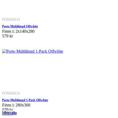
FONDACO
Porto Multilängd Offwhite
Finns i: 2x140x280
579 kr
FONDACO
Porto Multilängd 1-Pack Offwhite
Finns i: 280x300
579 kr
Mer info
Mer info
Mer info
Mer info
Mer info
Mer info
Mer info
Mer info
Mer info
Mer info