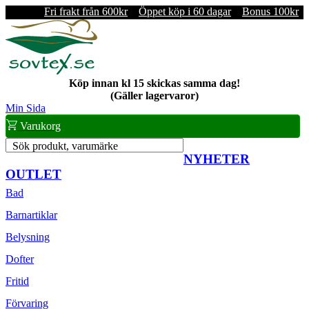
Fri frakt från 600kr
Öppet köp i 60 dagar
Bonus 100kr
Köp innan kl 15 skickas samma dag!
(Gäller lagervaror)
Min Sida
Varukorg
Sök produkt, varumärke
NYHETER
OUTLET
Bad
Barnartiklar
Belysning
Dofter
Fritid
Förvaring