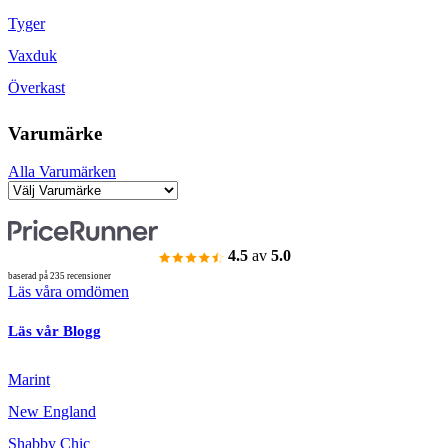
Tyger
Vaxduk
Överkast
Varumärke
Alla Varumärken
4.5
av
5.0
baserad på 235 recensioner
Läs våra omdömen
Läs vår Blogg
Marint
New England
Shabby Chic