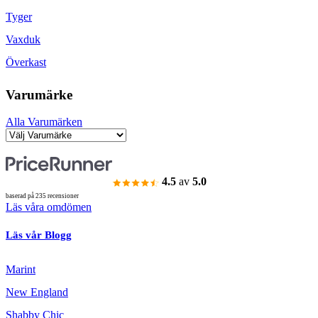
Tyger
Vaxduk
Överkast
Varumärke
Alla Varumärken
4.5
av
5.0
baserad på 235 recensioner
Läs våra omdömen
Läs vår Blogg
Marint
New England
Shabby Chic