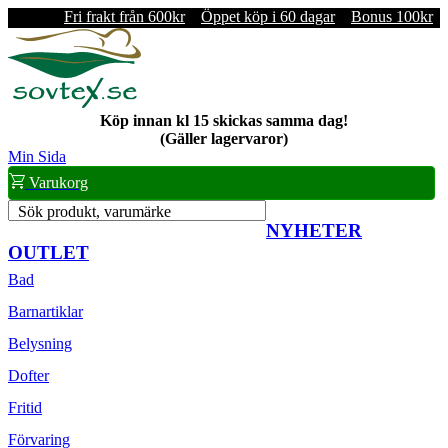
Fri frakt från 600kr
Öppet köp i 60 dagar
Bonus 100kr
Köp innan kl 15 skickas samma dag!
(Gäller lagervaror)
Min Sida
Varukorg
Sök produkt, varumärke
NYHETER
OUTLET
Bad
Barnartiklar
Belysning
Dofter
Fritid
Förvaring