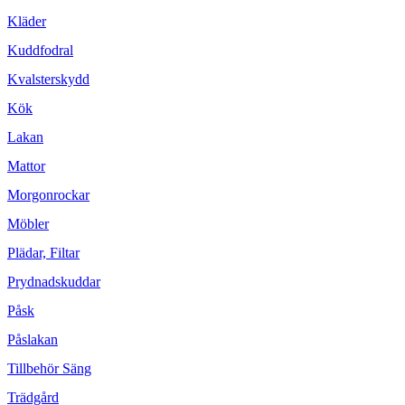
Kläder
Kuddfodral
Kvalsterskydd
Kök
Lakan
Mattor
Morgonrockar
Möbler
Plädar, Filtar
Prydnadskuddar
Påsk
Påslakan
Tillbehör Säng
Trädgård