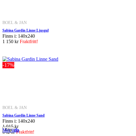
BOEL & JAN
Sabina Gardin Linne Ljusgul
Finns i: 140x240
1 150 kr
Fraktfritt!
-17%
BOEL & JAN
Sabina Gardin Linne Sand
Finns i: 140x240
1 015 kr
Mer info
Mer info
Mer info
Mer info
Mer info
Mer info
Mer info
Mer info
Mer info
Mer info
Mer info
Mer info
842 kr
Fraktfritt!