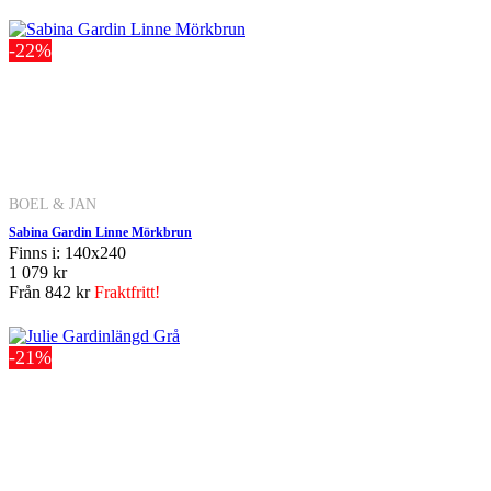
-22%
BOEL & JAN
Sabina Gardin Linne Mörkbrun
Finns i: 140x240
1 079 kr
Från
842 kr
Fraktfritt!
-21%