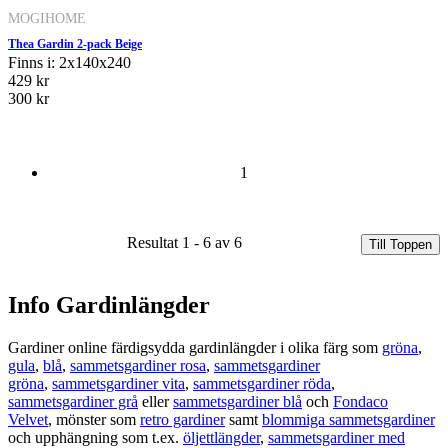
MOGIHOME
Thea Gardin 2-pack Beige
Finns i: 2x140x240
429 kr
300 kr
1
Resultat 1 - 6 av 6
Till Toppen
Info Gardinlängder
Gardiner online färdigsydda gardinlängder i olika färg som
gröna
,
gula
,
blå
,
sammetsgardiner rosa
,
sammetsgardiner
gröna
,
sammetsgardiner vita
,
sammetsgardiner röda
,
sammetsgardiner grå
eller
sammetsgardiner blå
och
Fondaco
Velvet
, mönster som
retro gardiner
samt
blommiga sammetsgardiner
och upphängning som t.ex.
öljettlängder
,
sammetsgardiner med