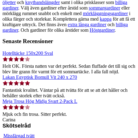
öljetter
och
knytbandslängder
samt i olika prisklasser som
billiga
gardiner
. Välj även gardiner efter årstid som
sommargardiner
eller
mörklägg rummet snabbt och enkelt med
mörkläggningsgardiner
i
olika färger och storlekar. Komplettera gärna med
kappa
för att få ett
kraftigare uttryck. Det finns även
extra långa gardiner
och
billiga
gardiner
. Och gardiner för olika årstider som
Höstgardiner
.
Senaste Recensioner
Hotelltäcke 150x200 Sval
Helt OK. Första natten var det perfekt. Sedan fluffade det till sig och
blev lite grann för varmt för ett sommartäcke. I alla fall nöjd.
Lakan Egyptisk Bomull Vit 240 x 270
Fantastisk kvalitet. Väntar på att tvätta för att se att det håller och
behåller storlek efter tvätt också.
Meja Trosa Hög Midja Svart 2-Pack L
Mjuk och fin trosa. Sitter perfekt.
Carina
Skötselråd
Missfärgad tvätt