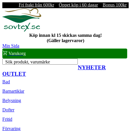
Fri frakt från 600kr
Öppet köp i 60 dagar
Bonus 100kr
Köp innan kl 15 skickas samma dag!
(Gäller lagervaror)
Min Sida
Varukorg
Sök produkt, varumärke
NYHETER
OUTLET
Bad
Barnartiklar
Belysning
Dofter
Fritid
Förvaring