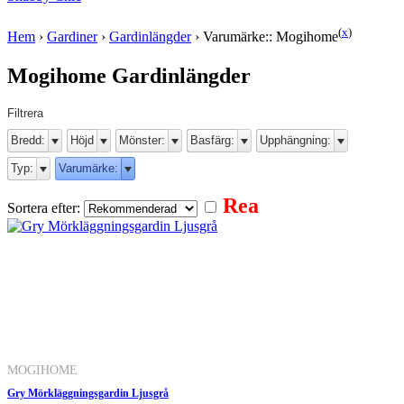
(
x
)
Hem
›
Gardiner
›
Gardinlängder
›
Varumärke:: Mogihome
Mogihome Gardinlängder
Filtrera
Bredd:
Höjd
Mönster:
Basfärg:
Upphängning:
Typ:
Varumärke:
Rea
Sortera efter:
MOGIHOME
Gry Mörkläggningsgardin Ljusgrå