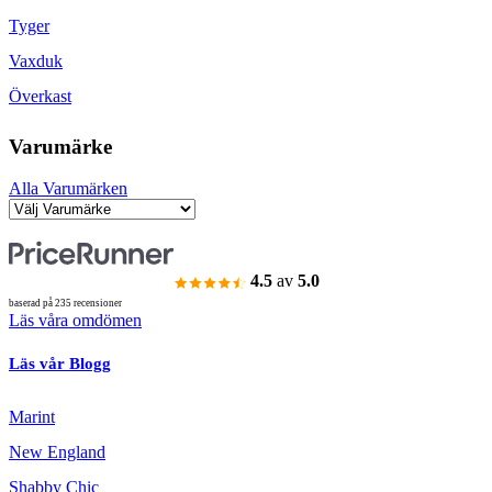
Tyger
Vaxduk
Överkast
Varumärke
Alla Varumärken
4.5
av
5.0
baserad på 235 recensioner
Läs våra omdömen
Läs vår Blogg
Marint
New England
Shabby Chic