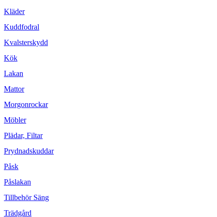
Kläder
Kuddfodral
Kvalsterskydd
Kök
Lakan
Mattor
Morgonrockar
Möbler
Plädar, Filtar
Prydnadskuddar
Påsk
Påslakan
Tillbehör Säng
Trädgård