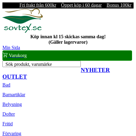
Fri frakt från 600kr
Öppet köp i 60 dagar
Bonus 100kr
Köp innan kl 15 skickas samma dag!
(Gäller lagervaror)
Min Sida
Varukorg
Sök produkt, varumärke
NYHETER
OUTLET
Bad
Barnartiklar
Belysning
Dofter
Fritid
Förvaring