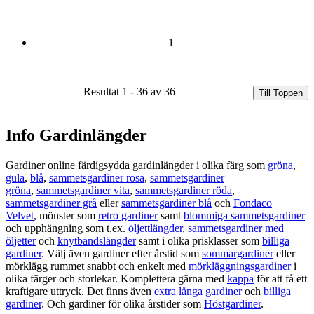
1
Resultat 1 - 36 av 36
Till Toppen
Info Gardinlängder
Gardiner online färdigsydda gardinlängder i olika färg som
gröna
,
gula
,
blå
,
sammetsgardiner rosa
,
sammetsgardiner
gröna
,
sammetsgardiner vita
,
sammetsgardiner röda
,
sammetsgardiner grå
eller
sammetsgardiner blå
och
Fondaco
Velvet
, mönster som
retro gardiner
samt
blommiga sammetsgardiner
och upphängning som t.ex.
öljettlängder
,
sammetsgardiner med
öljetter
och
knytbandslängder
samt i olika prisklasser som
billiga
gardiner
. Välj även gardiner efter årstid som
sommargardiner
eller
mörklägg rummet snabbt och enkelt med
mörkläggningsgardiner
i
olika färger och storlekar. Komplettera gärna med
kappa
för att få ett
kraftigare uttryck. Det finns även
extra långa gardiner
och
billiga
gardiner
. Och gardiner för olika årstider som
Höstgardiner
.