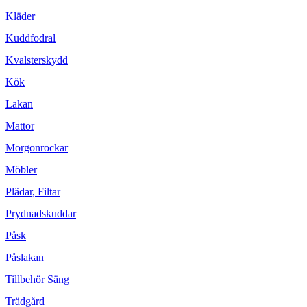
Kläder
Kuddfodral
Kvalsterskydd
Kök
Lakan
Mattor
Morgonrockar
Möbler
Plädar, Filtar
Prydnadskuddar
Påsk
Påslakan
Tillbehör Säng
Trädgård