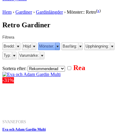
(
x
)
Hem
›
Gardiner
›
Gardinlängder
›
Mönster:: Retro
Retro Gardiner
Filtrera
Bredd:
Höjd
Mönster:
Basfärg:
Upphängning:
Typ:
Varumärke:
Rea
Sortera efter:
-31%
SVANEFORS
Eva och Adam Gardin Multi