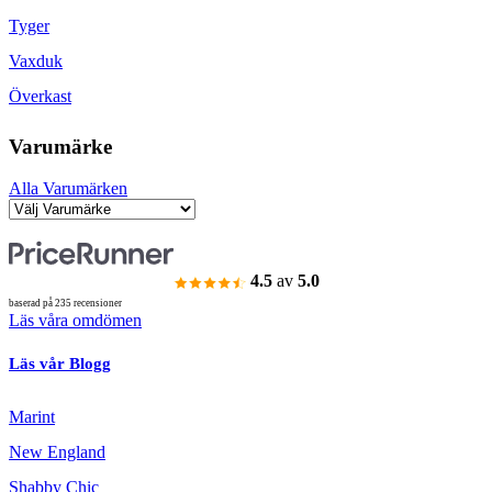
Tyger
Vaxduk
Överkast
Varumärke
Alla Varumärken
4.5
av
5.0
baserad på 235 recensioner
Läs våra omdömen
Läs vår Blogg
Marint
New England
Shabby Chic