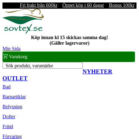
Fri frakt från 600kr
Öppet köp i 60 dagar
Bonus 100kr
Köp innan kl 15 skickas samma dag!
(Gäller lagervaror)
Min Sida
Varukorg
Sök produkt, varumärke
NYHETER
OUTLET
Bad
Barnartiklar
Belysning
Dofter
Fritid
Förvaring