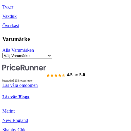
Tyger
Vaxduk
Överkast
Varumärke
Alla Varumärken
4.5
av
5.0
baserad på 235 recensioner
Läs våra omdömen
Läs vår Blogg
Marint
New England
Shabby Chic