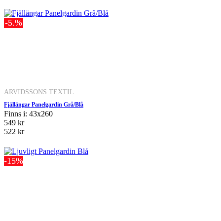
-5.%
ARVIDSSONS TEXTIL
Fjällängar Panelgardin Grå/Blå
Finns i: 43x260
549 kr
522 kr
-15%