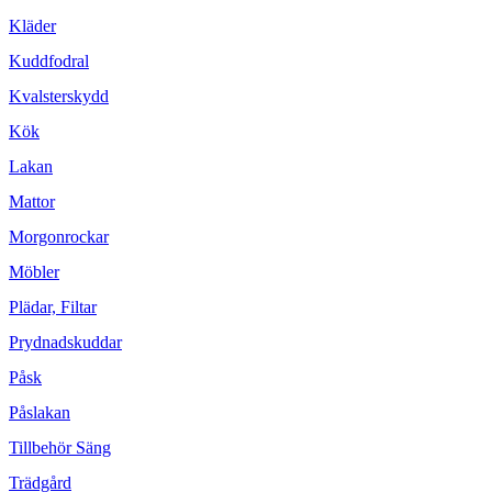
Kläder
Kuddfodral
Kvalsterskydd
Kök
Lakan
Mattor
Morgonrockar
Möbler
Plädar, Filtar
Prydnadskuddar
Påsk
Påslakan
Tillbehör Säng
Trädgård