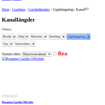
(
x
)
Hem
›
Gardiner
›
Gardinlängder
›
Upphängning:: Kanal
Kanallängder
Filtrera
Bredd:
Höjd
Mönster:
Basfärg:
Upphängning:
Typ:
Varumärke:
Rea
Sortera efter:
FONDACO
Rosanna Gardin Offwhite