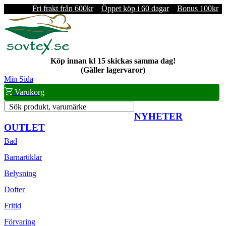
Fri frakt från 600kr
Öppet köp i 60 dagar
Bonus 100kr
Köp innan kl 15 skickas samma dag!
(Gäller lagervaror)
Min Sida
Varukorg
Sök produkt, varumärke
NYHETER
OUTLET
Bad
Barnartiklar
Belysning
Dofter
Fritid
Förvaring