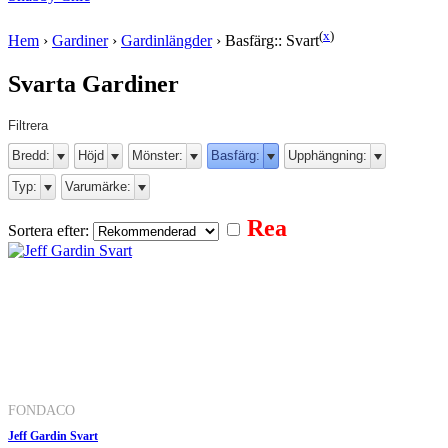
(
x
)
Hem
›
Gardiner
›
Gardinlängder
›
Basfärg:: Svart
Svarta Gardiner
Filtrera
Bredd:
Höjd
Mönster:
Basfärg:
Upphängning:
Typ:
Varumärke:
Rea
Sortera efter:
FONDACO
Jeff Gardin Svart