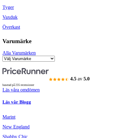
Tyger
Vaxduk
Överkast
Varumärke
Alla Varumärken
4.5
av
5.0
baserad på 235 recensioner
Läs våra omdömen
Läs vår Blogg
Marint
New England
Shabby Chic