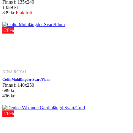
Finns i: 135x240
1 089 kr
839 kr
Fraktfritt!
-28%
NINA ROYAL
Colin Multilängder Svart/Plum
Finns i: 140x250
689 kr
496 kr
-26%