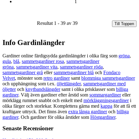
1
Resultat 1 - 39 av 39
Till Toppen
Info Gardinlängder
Gardiner online färdigsydda gardinlängder i olika färg som
gröna
,
gula
,
blå
,
sammetsgardiner rosa
,
sammetsgardiner
gröna
,
sammetsgardiner vita
,
sammetsgardiner röda
,
sammetsgardiner grå
eller
sammetsgardiner blå
och
Fondaco
Velvet
, mönster som
retro gardiner
samt
blommiga sammetsgardiner
och upphängning som t.ex.
öljettlängder
,
sammetsgardiner med
öljetter
och
knytbandslängder
samt i olika prisklasser som
billiga
gardiner
. Välj även gardiner efter årstid som
sommargardiner
eller
mörklägg rummet snabbt och enkelt med
mörkläggningsgardiner
i
olika färger och storlekar. Komplettera gärna med
kappa
för att få ett
kraftigare uttryck. Det finns även
extra långa gardiner
och
billiga
gardiner
. Och gardiner för olika årstider som
Höstgardiner
.
Senaste Recensioner