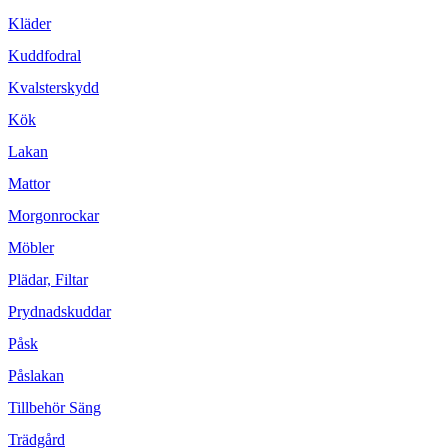
Kläder
Kuddfodral
Kvalsterskydd
Kök
Lakan
Mattor
Morgonrockar
Möbler
Plädar, Filtar
Prydnadskuddar
Påsk
Påslakan
Tillbehör Säng
Trädgård