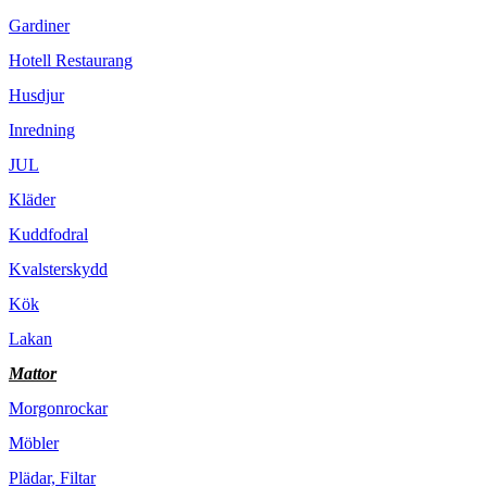
Gardiner
Hotell Restaurang
Husdjur
Inredning
JUL
Kläder
Kuddfodral
Kvalsterskydd
Kök
Lakan
Mattor
Morgonrockar
Möbler
Plädar, Filtar