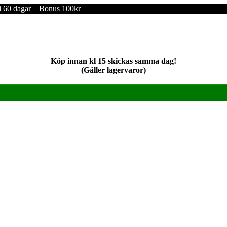
i 60 dagar
Bonus 100kr
Köp innan kl 15 skickas samma dag!
(Gäller lagervaror)