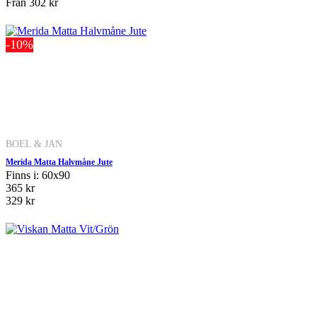
Från
302 kr
-10%
BOEL & JAN
Merida Matta Halvmåne Jute
Finns i: 60x90
365 kr
329 kr