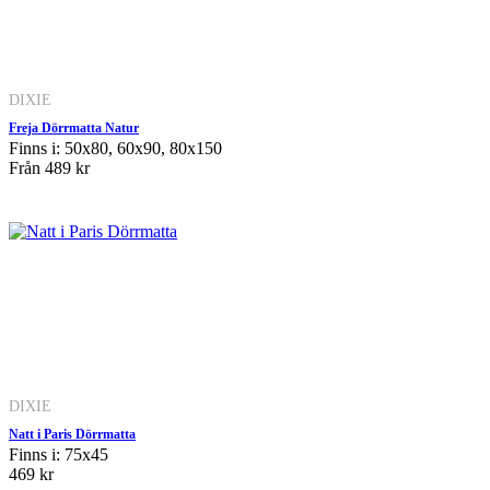
DIXIE
Freja Dörrmatta Natur
Finns i: 50x80, 60x90, 80x150
Från
489 kr
DIXIE
Natt i Paris Dörrmatta
Finns i: 75x45
469 kr