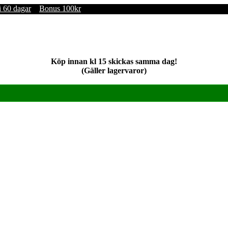
i 60 dagar
Bonus 100kr
Köp innan kl 15 skickas samma dag!
(Gäller lagervaror)