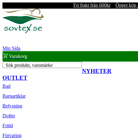
Fri frakt från 600kr
Öppet köp 
Min Sida
Varukorg
Sök produkt, varumärke
NYHETER
OUTLET
Bad
Barnartiklar
Belysning
Dofter
Fritid
Förvaring