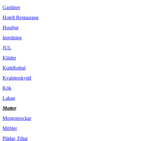
Gardiner
Hotell Restaurang
Husdjur
Inredning
JUL
Kläder
Kuddfodral
Kvalsterskydd
Kök
Lakan
Mattor
Morgonrockar
Möbler
Plädar, Filtar