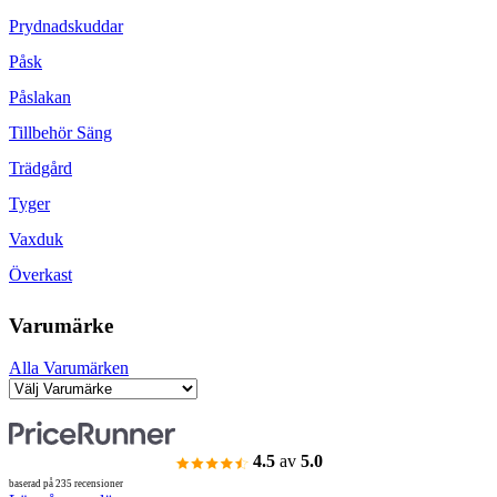
Prydnadskuddar
Påsk
Påslakan
Tillbehör Säng
Trädgård
Tyger
Vaxduk
Överkast
Varumärke
Alla Varumärken
4.5
av
5.0
baserad på 235 recensioner