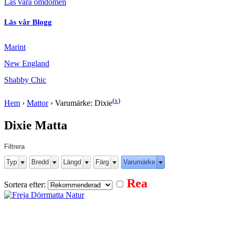
Läs våra omdömen
Läs vår Blogg
Marint
New England
Shabby Chic
(
x
)
Hem
›
Mattor
›
Varumärke: Dixie
Dixie Matta
Filtrera
Typ
Bredd
Längd
Färg
Varumärke
Rea
Sortera efter: