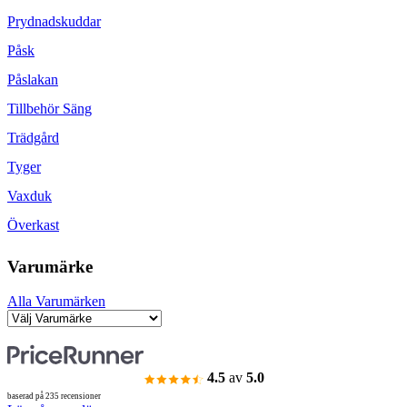
Prydnadskuddar
Påsk
Påslakan
Tillbehör Säng
Trädgård
Tyger
Vaxduk
Överkast
Varumärke
Alla Varumärken
4.5
av
5.0
baserad på 235 recensioner