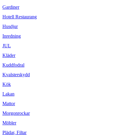
Gardiner
Hotell Restaurang
Husdjur
Inredning
JUL
Kläder
Kuddfodral
Kvalsterskydd
Kök
Lakan
Mattor
Morgonrockar
Möbler
Plädar, Filtar