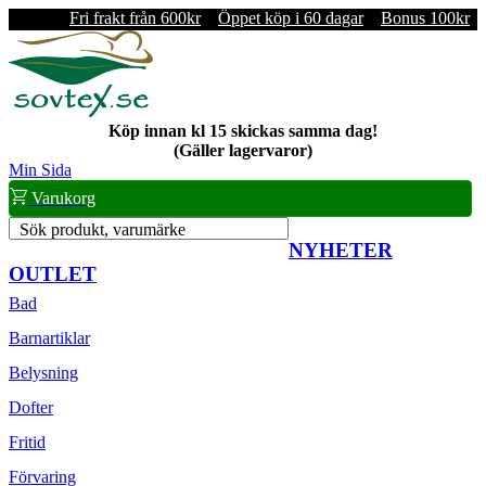
Fri frakt från 600kr
Öppet köp i 60 dagar
Bonus 100kr
Köp innan kl 15 skickas samma dag!
(Gäller lagervaror)
Min Sida
Varukorg
Sök produkt, varumärke
NYHETER
OUTLET
Bad
Barnartiklar
Belysning
Dofter
Fritid
Förvaring