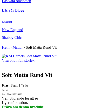
Läs våra omdömen
Läs vår Blogg
Marint
New England
Shabby Chic
Hem
›
Mattor
›
Soft Matta Rund Vit
Visa bild i full storlek
Soft Matta Rund Vit
Pris:
Från
149 kr
Lev.art:
Ean: 7340205334993
Välj utförande för att se
lagerinformation.
Fråga om denna produkt