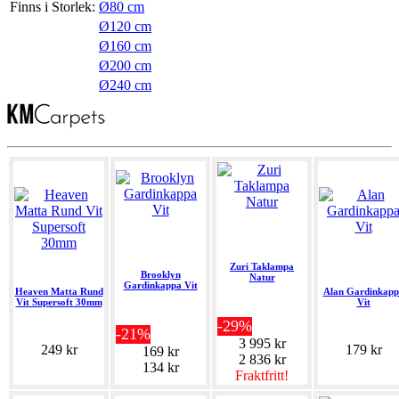
Finns i Storlek:
Ø80 cm
Ø120 cm
Ø160 cm
Ø200 cm
Ø240 cm
Zuri Taklampa
Brooklyn
Natur
Gardinkappa Vit
Heaven Matta Rund
Alan Gardinkapp
Vit Supersoft 30mm
Vit
-29%
-21%
3 995 kr
249 kr
179 kr
169 kr
2 836 kr
134 kr
Fraktfritt!