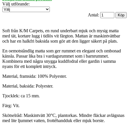
Välj utförande
:
Antal:
Soft från K/M Carpets, en rund underbart mjuk och mysig matta
med tät, kortare lugg i tidlös vit färgton. Mattan är maskintvättbar
och har en halkfri baksida som gör att den ligger säkert på plats.
En oemotståndlig matta som ger rummet en elegant och ombonad
känsla. Passar lika bra i vardagsrummet som i barnrummet.
Kombinera med några snygga kuddfodral eller gardin i samma
nyans för ett komplett intryck.
Material, framsida: 100% Polyester.
Material, baksida: Polyester.
Tjocklek: ca 15 mm.
Färg: Vit.
Skötselråd: Maskintvätt 30°C, plantorkas. Mindre fläckar avlägsnas
med lite ljummet vatten, frottéhandduk eller mjuk borste.