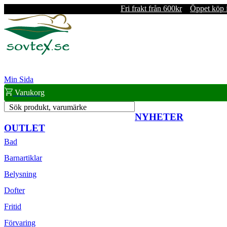
Fri frakt från 600kr
Öppet köp 
Min Sida
Varukorg
Sök produkt, varumärke
NYHETER
OUTLET
Bad
Barnartiklar
Belysning
Dofter
Fritid
Förvaring