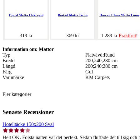
Fjord Matta Ockragul
Båstad Matta Grön
Hawaii Chess Matta Linne
319 kr
369 kr
1 289 kr
Fraktfritt!
Information om: Mattor
Typ
Flatvävd;Rund
Bredd
200;240;280 cm
Längd
200;240;280 cm
Färg
Gul
Varumärke
KM Carpets
Fler kategorier
Senaste Recensioner
Hotelltäcke 150x200 Sval
Helt OK. Första natten var det perfekt. Sedan fluffade det till sig och b