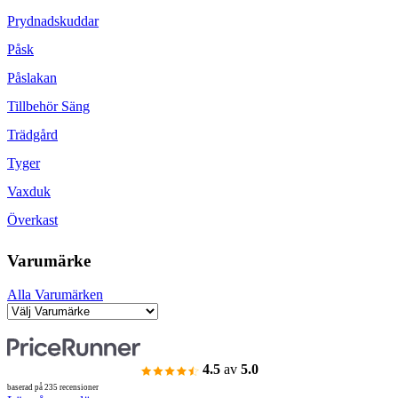
Prydnadskuddar
Påsk
Påslakan
Tillbehör Säng
Trädgård
Tyger
Vaxduk
Överkast
Varumärke
Alla Varumärken
4.5
av
5.0
baserad på 235 recensioner