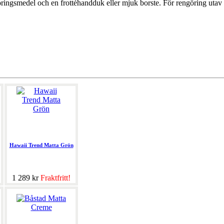
göringsmedel och en frottéhandduk eller mjuk borste. För rengöring uta
Hawaii Trend Matta Grön
1 289 kr
Fraktfritt!