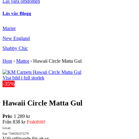
Läs våra omdömen
Läs vår Blogg
Marint
New England
Shabby Chic
Hem
›
Mattor
›
Hawaii Circle Matta Gul
Visa bild i full storlek
-35%
Hawaii Circle Matta Gul
Pris:
1 289 kr
Från
838 kr
Fraktfritt!
Lev.art:
Ean: 7340205375279
Välj utförande för att se