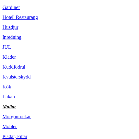
Gardiner
Hotell Restaurang
Husdjur
Inredning
JUL
Kläder
Kuddfodral
Kvalsterskydd
Kök
Lakan
Mattor
Morgonrockar
Möbler
Plädar, Filtar