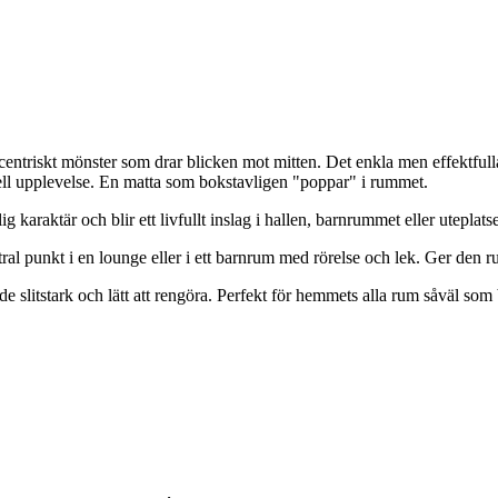
entriskt mönster som drar blicken mot mitten. Det enkla men effektfull
suell upplevelse. En matta som bokstavligen "poppar" i rummet.
g karaktär och blir ett livfullt inslag i hallen, barnrummet eller uteplats
ral punkt i en lounge eller i ett barnrum med rörelse och lek. Ger den r
e slitstark och lätt att rengöra. Perfekt för hemmets alla rum såväl so