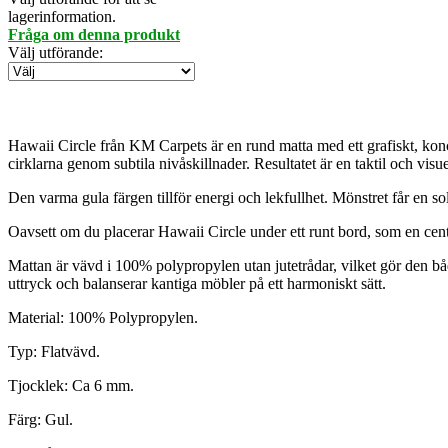
lagerinformation.
Fråga om denna produkt
Välj utförande
:
Hawaii Circle från KM Carpets är en rund matta med ett grafiskt, konc
cirklarna genom subtila nivåskillnader. Resultatet är en taktil och vi
Den varma gula färgen tillför energi och lekfullhet. Mönstret får en soli
Oavsett om du placerar Hawaii Circle under ett runt bord, som en cent
Mattan är vävd i 100% polypropylen utan jutetrådar, vilket gör den båd
uttryck och balanserar kantiga möbler på ett harmoniskt sätt.
Material: 100% Polypropylen.
Typ: Flatvävd.
Tjocklek: Ca 6 mm.
Färg: Gul.