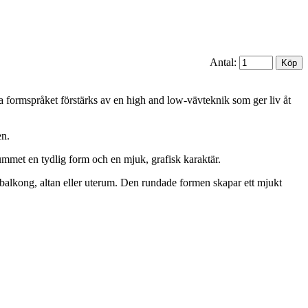
Antal:
a formspråket förstärks av en high and low-vävteknik som ger liv åt
en.
ummet en tydlig form och en mjuk, grafisk karaktär.
m balkong, altan eller uterum. Den rundade formen skapar ett mjukt