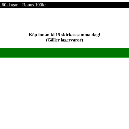
i 60 dagar
Bonus 100kr
Köp innan kl 15 skickas samma dag!
(Gäller lagervaror)