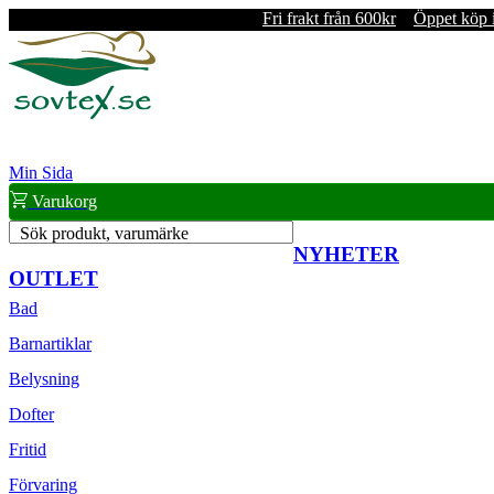
Fri frakt från 600kr
Öppet köp 
Min Sida
Varukorg
Sök produkt, varumärke
NYHETER
OUTLET
Bad
Barnartiklar
Belysning
Dofter
Fritid
Förvaring