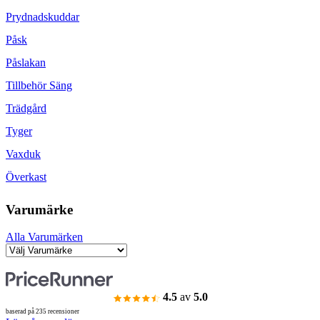
Prydnadskuddar
Påsk
Påslakan
Tillbehör Säng
Trädgård
Tyger
Vaxduk
Överkast
Varumärke
Alla Varumärken
4.5
av
5.0
baserad på 235 recensioner