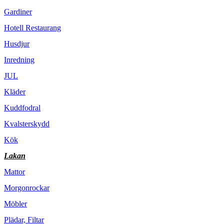
Gardiner
Hotell Restaurang
Husdjur
Inredning
JUL
Kläder
Kuddfodral
Kvalsterskydd
Kök
Lakan
Mattor
Morgonrockar
Möbler
Plädar, Filtar