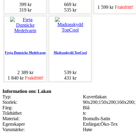
399 kr
669 kr
1 599 kr
Fraktfritt!
319 kr
535 kr
Freja Duntäcke Medelvarm
Madrasskydd TopCool
2 389 kr
539 kr
1 840 kr
Fraktfritt!
431 kr
Information om: Lakan
Typ:
Kuvertlakan
Storlek:
90x200;150x200;160x200;
Färg:
Blå
Trådtäthet
tc
Material:
Bomulls-Satin
Egenskaper
Enfärgat;Öko-Tex
Varumärke:
Høie