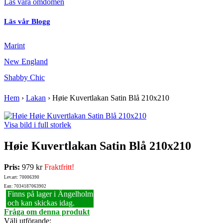
Läs våra omdömen
Läs vår Blogg
Marint
New England
Shabby Chic
Hem
›
Lakan
›
Høie Kuvertlakan Satin Blå 210x210
Visa bild i full storlek
Høie Kuvertlakan Satin Blå 210x210
Pris:
979 kr
Fraktfritt!
Lev.art: 70006390
Ean: 7034187063902
Finns på lager i Ängelholm
och kan skickas idag.
Fråga om denna produkt
Välj utförande
: