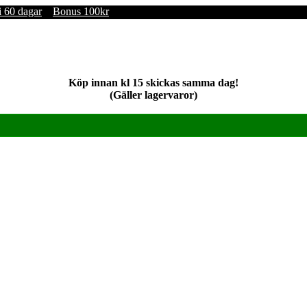
i 60 dagar
Bonus 100kr
Köp innan kl 15 skickas samma dag!
(Gäller lagervaror)