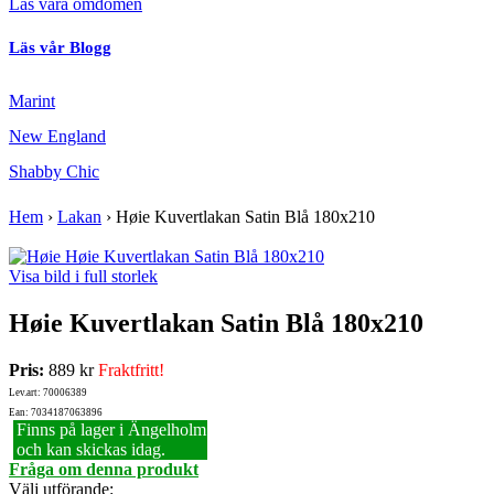
Läs våra omdömen
Läs vår Blogg
Marint
New England
Shabby Chic
Hem
›
Lakan
›
Høie Kuvertlakan Satin Blå 180x210
Visa bild i full storlek
Høie Kuvertlakan Satin Blå 180x210
Pris:
889 kr
Fraktfritt!
Lev.art: 70006389
Ean: 7034187063896
Finns på lager i Ängelholm
och kan skickas idag.
Fråga om denna produkt
Välj utförande
: