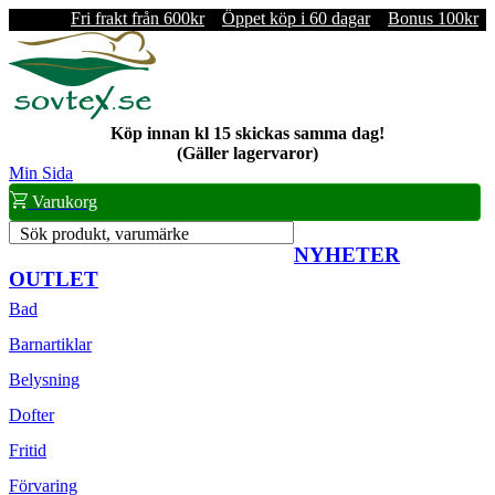
Fri frakt från 600kr
Öppet köp i 60 dagar
Bonus 100kr
Köp innan kl 15 skickas samma dag!
(Gäller lagervaror)
Min Sida
Varukorg
Sök produkt, varumärke
NYHETER
OUTLET
Bad
Barnartiklar
Belysning
Dofter
Fritid
Förvaring