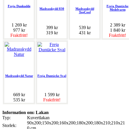
Freja Dunkudde
Freja Duntäcke
Madrasskydd 830
Madrasskydd
Medelvarm
TopCool
1 269 kr
2 389 kr
399 kr
539 kr
977 kr
1 840 kr
319 kr
431 kr
Fraktfritt!
Fraktfritt!
Madrasskydd Natur
Freja Duntäcke Sval
669 kr
1 599 kr
535 kr
Fraktfritt!
Information om: Lakan
Typ:
Kuvertlakan
90x200;150x200;160x200;180x200;180x210;210x21
Storlek:
0 cm