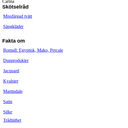
Carina
Skötselråd
Missfärgad tvätt
Sängkläder
Fakta om
Bomull: Egyptisk, Mako, Percale
Dunprodukter
Jacquard
Kvalster
Martindale
Satin
Silke
Trådtäthet