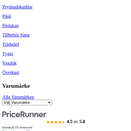
Prydnadskuddar
Påsk
Påslakan
Tillbehör Säng
Trädgård
Tyger
Vaxduk
Överkast
Varumärke
Alla Varumärken
4.5
av
5.0
baserad på 235 recensioner