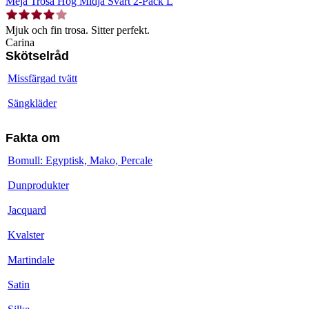
Meja Trosa Hög Midja Svart 2-Pack L
Mjuk och fin trosa. Sitter perfekt.
Carina
Skötselråd
Missfärgad tvätt
Sängkläder
Fakta om
Bomull: Egyptisk, Mako, Percale
Dunprodukter
Jacquard
Kvalster
Martindale
Satin