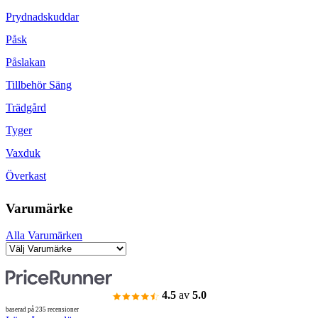
Prydnadskuddar
Påsk
Påslakan
Tillbehör Säng
Trädgård
Tyger
Vaxduk
Överkast
Varumärke
Alla Varumärken
4.5
av
5.0
baserad på 235 recensioner