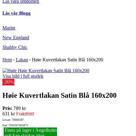
Läs våra omdömen
Läs vår Blogg
Marint
New England
Shabby Chic
Hem
›
Lakan
›
Høie Kuvertlakan Satin Blå 160x200
Visa bild i full storlek
-20%
Høie Kuvertlakan Satin Blå 160x200
Pris:
789 kr
631 kr
Fraktfritt!
Lev.art: 70006387
Ean: 7034187063872
Finns på lager i Ängelholm
och kan skickas idag.