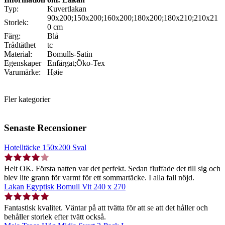
Typ:
Kuvertlakan
90x200;150x200;160x200;180x200;180x210;210x21
Storlek:
0 cm
Färg:
Blå
Trådtäthet
tc
Material:
Bomulls-Satin
Egenskaper
Enfärgat;Öko-Tex
Varumärke:
Høie
Fler kategorier
Senaste Recensioner
Hotelltäcke 150x200 Sval
Helt OK. Första natten var det perfekt. Sedan fluffade det till sig och
blev lite grann för varmt för ett sommartäcke. I alla fall nöjd.
Lakan Egyptisk Bomull Vit 240 x 270
Fantastisk kvalitet. Väntar på att tvätta för att se att det håller och
behåller storlek efter tvätt också.