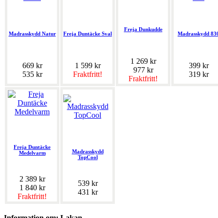
Freja Dunkudde
Madrasskydd Natur
Freja Duntäcke Sval
Madrasskydd 83
1 269 kr
669 kr
1 599 kr
399 kr
977 kr
535 kr
Fraktfritt!
319 kr
Fraktfritt!
Freja Duntäcke
Madrasskydd
Medelvarm
TopCool
2 389 kr
539 kr
1 840 kr
431 kr
Fraktfritt!
Information om: Lakan