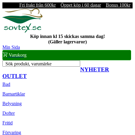
Fri frakt från 600kr
Öppet köp i 60 dagar
Bonus 100kr
Köp innan kl 15 skickas samma dag!
(Gäller lagervaror)
Min Sida
Varukorg
Sök produkt, varumärke
NYHETER
OUTLET
Bad
Barnartiklar
Belysning
Dofter
Fritid
Förvaring