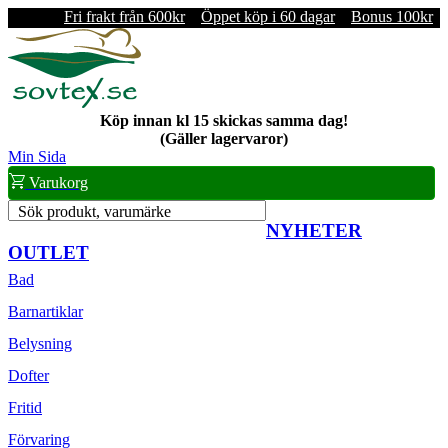
Fri frakt från 600kr
Öppet köp i 60 dagar
Bonus 100kr
Köp innan kl 15 skickas samma dag!
(Gäller lagervaror)
Min Sida
Varukorg
Sök produkt, varumärke
NYHETER
OUTLET
Bad
Barnartiklar
Belysning
Dofter
Fritid
Förvaring