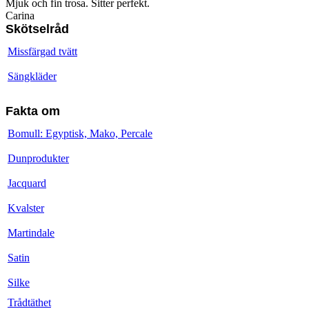
Mjuk och fin trosa. Sitter perfekt.
Carina
Skötselråd
Missfärgad tvätt
Sängkläder
Fakta om
Bomull: Egyptisk, Mako, Percale
Dunprodukter
Jacquard
Kvalster
Martindale
Satin
Silke
Trådtäthet