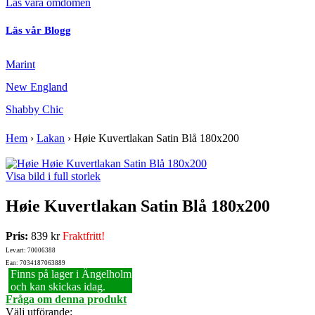
Läs våra omdömen
Läs vår Blogg
Marint
New England
Shabby Chic
Hem
›
Lakan
›
Høie Kuvertlakan Satin Blå 180x200
Visa bild i full storlek
Høie Kuvertlakan Satin Blå 180x200
Pris:
839 kr
Fraktfritt!
Lev.art: 70006388
Ean: 7034187063889
Finns på lager i Ängelholm
och kan skickas idag.
Fråga om denna produkt
Välj utförande
: