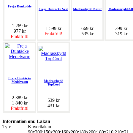
Freja Dunkudde
Freja Duntäcke Sval
Madrasskydd Natur
Madrasskydd 83
1 269 kr
1 599 kr
669 kr
399 kr
977 kr
Fraktfritt!
535 kr
319 kr
Fraktfritt!
Freja Duntäcke
Madrasskydd
Medelvarm
TopCool
2 389 kr
539 kr
1 840 kr
431 kr
Fraktfritt!
Information om: Lakan
Typ:
Kuvertlakan
90x200;150x200;160x200;180x200;180x210;210x21