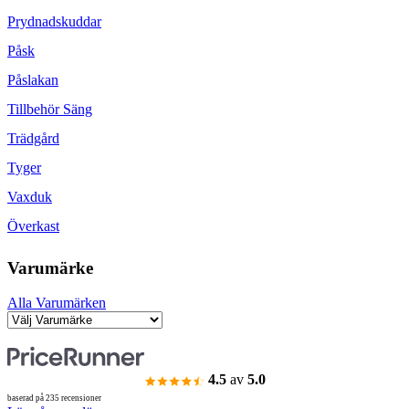
Prydnadskuddar
Påsk
Påslakan
Tillbehör Säng
Trädgård
Tyger
Vaxduk
Överkast
Varumärke
Alla Varumärken
4.5
av
5.0
baserad på 235 recensioner