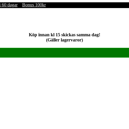
i 60 dagar
Bonus 100kr
Köp innan kl 15 skickas samma dag!
(Gäller lagervaror)