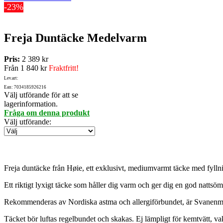
-23%
Freja Duntäcke Medelvarm
Pris:
2 389 kr
Från
1 840 kr
Fraktfritt!
Lev.art:
Ean: 7034185926216
Välj utförande för att se
lagerinformation.
Fråga om denna produkt
Välj utförande
:
Freja duntäcke från Høie, ett exklusivt, mediumvarmt täcke med fyllni
Ett riktigt lyxigt täcke som håller dig varm och ger dig en god nattsö
Rekommenderas av Nordiska astma och allergiförbundet, är Svanenmär
Täcket bör luftas regelbundet och skakas. Ej lämpligt för kemtvätt, v