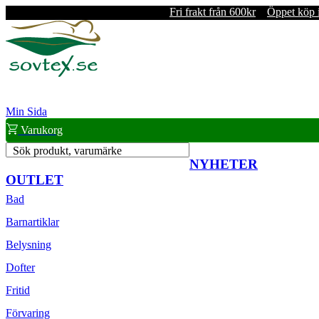
Fri frakt från 600kr
Öppet köp 
Min Sida
Varukorg
Sök produkt, varumärke
NYHETER
OUTLET
Bad
Barnartiklar
Belysning
Dofter
Fritid
Förvaring