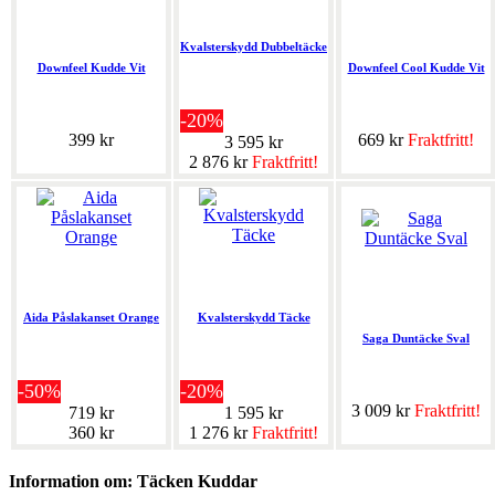
Kvalsterskydd Dubbeltäcke
Downfeel Kudde Vit
Downfeel Cool Kudde Vit
-20%
399 kr
669 kr
Fraktfritt!
3 595 kr
2 876 kr
Fraktfritt!
Aida Påslakanset Orange
Kvalsterskydd Täcke
Saga Duntäcke Sval
-50%
-20%
3 009 kr
Fraktfritt!
719 kr
1 595 kr
360 kr
1 276 kr
Fraktfritt!
Information om: Täcken Kuddar