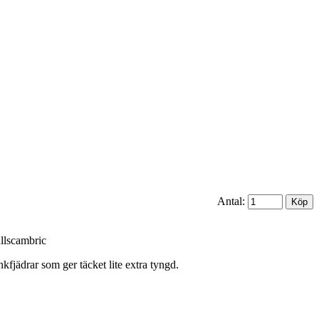
Antal:
ullscambric
kfjädrar som ger täcket lite extra tyngd.