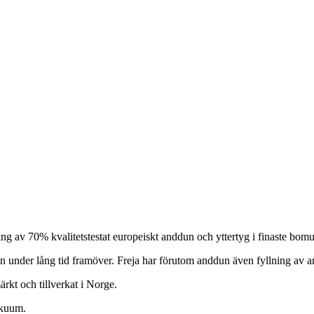
ng av 70% kvalitetstestat europeiskt anddun och yttertyg i finaste bom
mn under lång tid framöver. Freja har förutom anddun även fyllning av an
kt och tillverkat i Norge.
akuum.