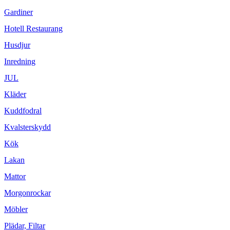
Gardiner
Hotell Restaurang
Husdjur
Inredning
JUL
Kläder
Kuddfodral
Kvalsterskydd
Kök
Lakan
Mattor
Morgonrockar
Möbler
Plädar, Filtar