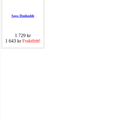
Saga Dunkudde
1 729 kr
1 643 kr
Fraktfritt!