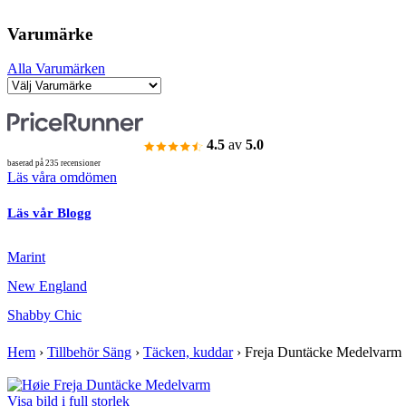
Varumärke
Alla Varumärken
4.5
av
5.0
baserad på 235 recensioner
Läs våra omdömen
Läs vår Blogg
Marint
New England
Shabby Chic
Hem
›
Tillbehör Säng
›
Täcken, kuddar
›
Freja Duntäcke Medelvarm
Visa bild i full storlek