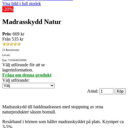
Visa bild i full storlek
-20%
Madrasskydd Natur
Pris:
669 kr
Från
535 kr
21 Recensioner
Lev.art:
Ean: 7319648350006
Välj utförande för att se
lagerinformation.
Fråga om denna produkt
Välj utförande
:
Antal:
Madrasskydd till bäddmadrassen med stoppning av rena
naturprodukter såsom bomull.
Resårband i hörnen som håller madrasskyddet på plats. Krymper ca
3-5%.