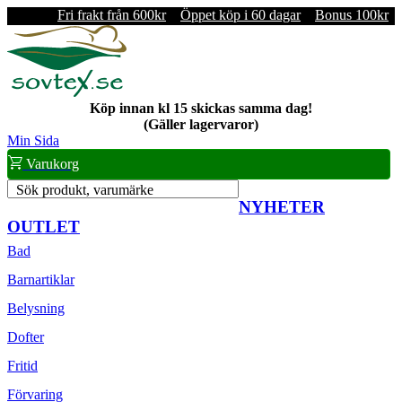
Fri frakt från 600kr
Öppet köp i 60 dagar
Bonus 100kr
Köp innan kl 15 skickas samma dag!
(Gäller lagervaror)
Min Sida
Varukorg
Sök produkt, varumärke
NYHETER
OUTLET
Bad
Barnartiklar
Belysning
Dofter
Fritid
Förvaring