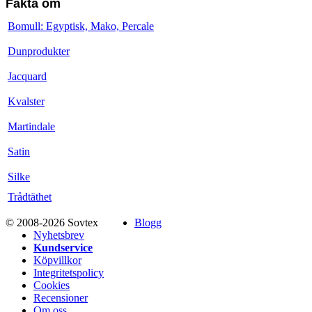
Fakta om
Bomull: Egyptisk, Mako, Percale
Dunprodukter
Jacquard
Kvalster
Martindale
Satin
Silke
Trådtäthet
© 2008-2026 Sovtex
Blogg
Nyhetsbrev
Kundservice
Köpvillkor
Integritetspolicy
Cookies
Recensioner
Om oss