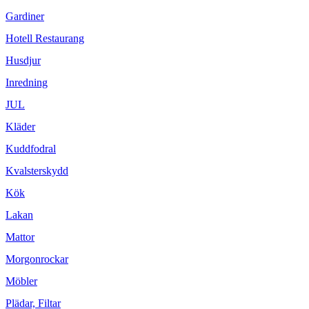
Gardiner
Hotell Restaurang
Husdjur
Inredning
JUL
Kläder
Kuddfodral
Kvalsterskydd
Kök
Lakan
Mattor
Morgonrockar
Möbler
Plädar, Filtar