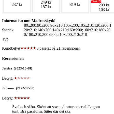
-22%
249 kr
237 kr
319 kr
209 kr
187 kr
163 kr
Information om: Madrasskydd
80x200;90x200;90x210;105x200;105x210;120x200;1
Storlek
20x210;140x200;140x210;160x200;160x210;180x20
0;180x210;200x200;210x200;210x210
Typ
Kundbetyg
5 baserat på
21
recensioner.
Recensioner:
Jessica (2023-10-08)
Betyg:
Johanna (2022-12-30)
Betyg:
Sval och skön. Skönt att sova på naturmaterial. Lagom
tunt. Bra passform. Sitter där det ska.