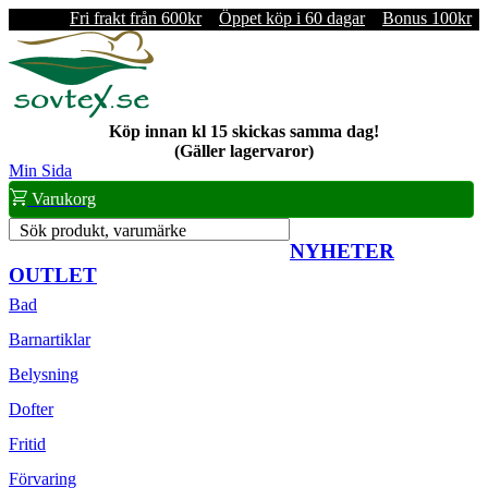
Fri frakt från 600kr
Öppet köp i 60 dagar
Bonus 100kr
Köp innan kl 15 skickas samma dag!
(Gäller lagervaror)
Min Sida
Varukorg
Sök produkt, varumärke
NYHETER
OUTLET
Bad
Barnartiklar
Belysning
Dofter
Fritid
Förvaring