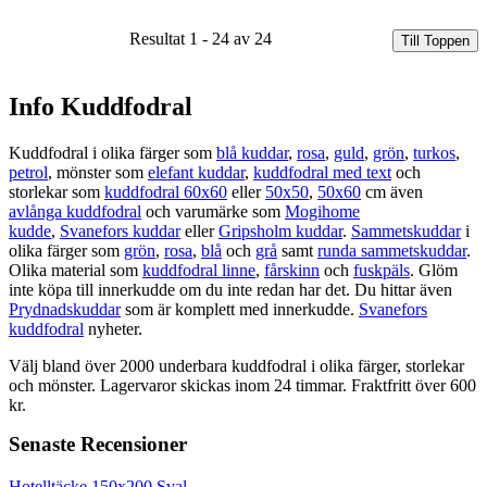
Resultat 1 - 24 av 24
Till Toppen
Info Kuddfodral
Kuddfodral i olika färger som
blå kuddar
,
rosa
,
guld
,
grön
,
turkos
,
petrol
, mönster som
elefant kuddar
,
kuddfodral med text
och
storlekar som
kuddfodral 60x60
eller
50x50
,
50x60
cm även
avlånga kuddfodral
och varumärke som
Mogihome
kudde
,
Svanefors kuddar
eller
Gripsholm kuddar
.
Sammetskuddar
i
olika färger som
grön
,
rosa
,
blå
och
grå
samt
runda sammetskuddar
.
Olika material som
kuddfodral linne
,
fårskinn
och
fuskpäls
. Glöm
inte köpa till innerkudde om du inte redan har det. Du hittar även
Prydnadskuddar
som är komplett med innerkudde.
Svanefors
kuddfodral
nyheter.
Välj bland över 2000 underbara kuddfodral i olika färger, storlekar
och mönster. Lagervaror skickas inom 24 timmar. Fraktfritt över 600
kr.
Senaste Recensioner
Hotelltäcke 150x200 Sval