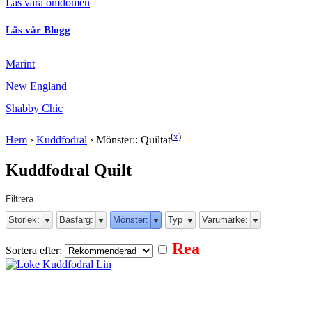
Läs våra omdömen
Läs vår Blogg
Marint
New England
Shabby Chic
(
x
)
Hem
›
Kuddfodral
›
Mönster:: Quiltat
Kuddfodral Quilt
Filtrera
Storlek:
Basfärg:
Mönster:
Typ
Varumärke:
Rea
Sortera efter: