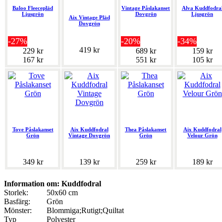
Baloo Fleecepläd
Vintage Påslakanset
Alva Kuddfodra
Ljusgrön
Dovgrön
Ljusgrön
Aix Vintage Pläd
Dovgrön
-27%
-20%
-34%
419 kr
229 kr
689 kr
159 kr
167 kr
551 kr
105 kr
Tove Påslakanset
Aix Kuddfodral
Thea Påslakanset
Aix Kuddfodral
Grön
Vintage Dovgrön
Grön
Velour Grön
349 kr
139 kr
259 kr
189 kr
Information om: Kuddfodral
Storlek:
50x60 cm
Basfärg:
Grön
Mönster:
Blommiga;Rutigt;Quiltat
Typ
Polyester