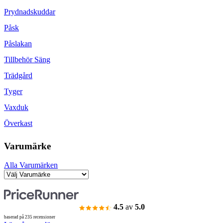
Prydnadskuddar
Påsk
Påslakan
Tillbehör Säng
Trädgård
Tyger
Vaxduk
Överkast
Varumärke
Alla Varumärken
4.5
av
5.0
baserad på 235 recensioner