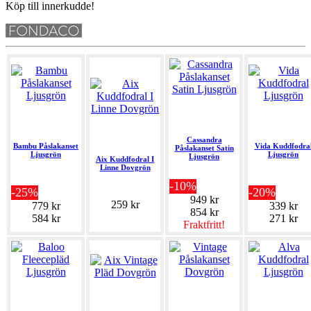
Köp till innerkudde!
Cassandra
Bambu Påslakanset
Vida Kuddfodra
Påslakanset Satin
Ljusgrön
Ljusgrön
Ljusgrön
Aix Kuddfodral I
Linne Dovgrön
-10%
-25%
-20%
949 kr
259 kr
779 kr
339 kr
854 kr
584 kr
271 kr
Fraktfritt!