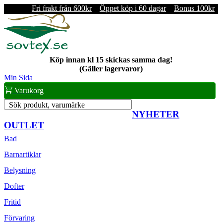
Fri frakt från 600kr
Öppet köp i 60 dagar
Bonus 100kr
Köp innan kl 15 skickas samma dag!
(Gäller lagervaror)
Min Sida
Varukorg
Sök produkt, varumärke
NYHETER
OUTLET
Bad
Barnartiklar
Belysning
Dofter
Fritid
Förvaring