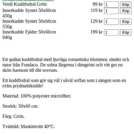
Verdi Kuddfodral Grön
89 kr
Innerkudde Syntet 50x60cm
119 kr
450g
Innerkudde Syntet 50x60cm
129 kr
550g
Innerkudde Fjäder 50x60cm
199 kr
940g
Ett quiltat kuddfodral med ljuvliga romantiska blommor, ränder och
rutor från Fondaco. De sobra färgerna i dimgrönt och vitt ger en
skön harmoni till ditt sovrum.
Ett kuddfodral som gör sig väl i såväl soffan som i sängen som en
extra prydnadskudde!
Material: 100% polyester microfiber.
Storlek: 50x60 cm.
Färg: Grön.
Tvättråd: Maskintvätt 40°C.