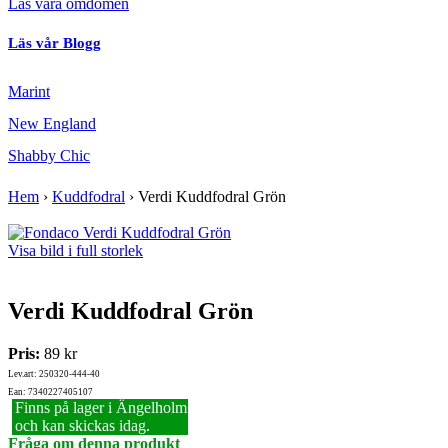
Läs våra omdömen
Läs vår Blogg
Marint
New England
Shabby Chic
Hem
›
Kuddfodral
›
Verdi Kuddfodral Grön
Visa bild i full storlek
Verdi Kuddfodral Grön
Pris:
89 kr
Lev.art: 250320-444-40
Ean: 7340227405107
Finns på lager i Ängelholm
och kan skickas idag.
Fråga om denna produkt