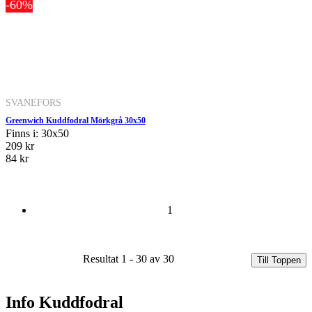
-60%
SVANEFORS
Greenwich Kuddfodral Mörkgrå 30x50
Finns i: 30x50
209 kr
84 kr
1
Resultat 1 - 30 av 30
Till Toppen
Info Kuddfodral