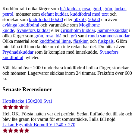
Kuddfodral i olika färger som
blå kuddar
,
rosa
,
guld
,
grön
,
turkos
,
petrol
, mönster som
elefant kuddar
,
kuddfodral med text
och
storlekar som
kuddfodral 60x60
eller
50x50
,
50x60
cm även
avlånga kuddfodral
och varumärke som
Mogihome
kudde
,
Svanefors kuddar
eller
Gripsholm kuddar
.
Sammetskuddar
i
olika färger som
grön
,
rosa
,
blå
och
grå
samt
runda sammetskuddar
.
Olika material som
kuddfodral linne
,
fårskinn
och
fuskpäls
. Glöm
inte köpa till innerkudde om du inte redan har det. Du hittar även
Prydnadskuddar
som är komplett med innerkudde.
Svanefors
kuddfodral
nyheter.
Välj bland över 2000 underbara kuddfodral i olika färger, storlekar
och mönster. Lagervaror skickas inom 24 timmar. Fraktfritt över 600
kr.
Senaste Recensioner
Hotelltäcke 150x200 Sval
Helt OK. Första natten var det perfekt. Sedan fluffade det till sig och
blev lite grann för varmt för ett sommartäcke. I alla fall nöjd.
Lakan Egyptisk Bomull Vit 240 x 270