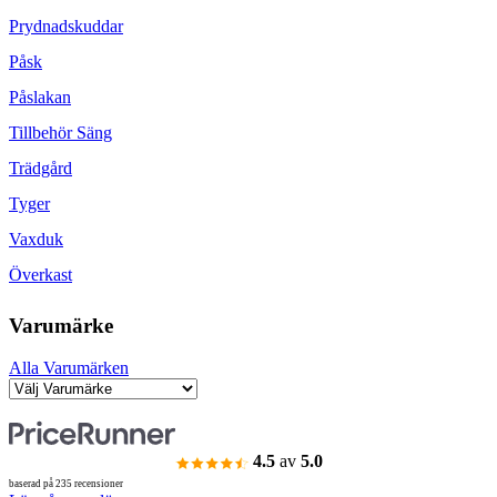
Prydnadskuddar
Påsk
Påslakan
Tillbehör Säng
Trädgård
Tyger
Vaxduk
Överkast
Varumärke
Alla Varumärken
4.5
av
5.0
baserad på 235 recensioner