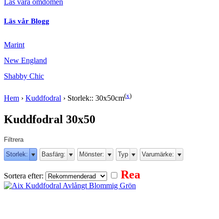
Läs våra omdömen
Läs vår Blogg
Marint
New England
Shabby Chic
(
x
)
Hem
›
Kuddfodral
›
Storlek:: 30x50cm
Kuddfodral 30x50
Filtrera
Storlek:
Basfärg:
Mönster:
Typ
Varumärke:
Rea
Sortera efter: