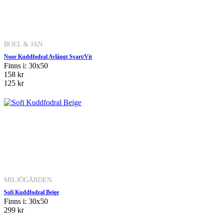
BOEL & JAN
Noor Kuddfodral Avlångt Svart/Vit
Finns i: 30x50
158 kr
125 kr
MILJÖGÅRDEN
Sofi Kuddfodral Beige
Finns i: 30x50
299 kr