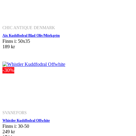
CHIC ANTIQUE DENMARK
Aix Kuddfodral Blad Oliv/Mörkgrön
Finns i: 50x35
189 kr
-30%
SVANEFORS
Whistler Kuddfodral Offwhite
Finns i: 30-50
249 kr