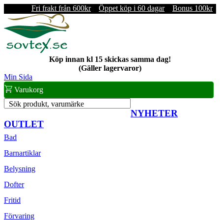
Fri frakt från 600kr
Öppet köp i 60 dagar
Bonus 100kr
Köp innan kl 15 skickas samma dag!
(Gäller lagervaror)
Min Sida
Varukorg
Sök produkt, varumärke
NYHETER
OUTLET
Bad
Barnartiklar
Belysning
Dofter
Fritid
Förvaring