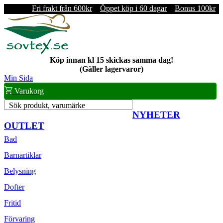
Fri frakt från 600kr
Öppet köp i 60 dagar
Bonus 100kr
Köp innan kl 15 skickas samma dag!
(Gäller lagervaror)
Min Sida
Varukorg
Sök produkt, varumärke
NYHETER
OUTLET
Bad
Barnartiklar
Belysning
Dofter
Fritid
Förvaring