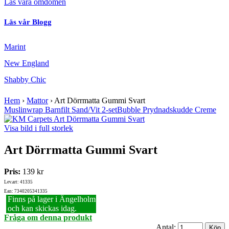
Läs våra omdömen
Läs vår Blogg
Marint
New England
Shabby Chic
Hem
›
Mattor
›
Art Dörrmatta Gummi Svart
Muslinwrap Barnfilt Sand/Vit 2-set
Bubble Prydnadskudde Creme
Visa bild i full storlek
Art Dörrmatta Gummi Svart
Pris:
139 kr
Lev.art: 41335
Ean: 7340205341335
Finns på lager i Ängelholm
och kan skickas idag.
Fråga om denna produkt
Antal: