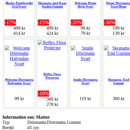
Blader Panelgardin
Skomatta med Kant
Welcome Home
Home Dörrmatt
Grå/Svart
Staden Gummi
Skylt Svart
Svart/Brun
-17%
-15%
-20%
-30%
499 kr
499 kr
99 kr
199 kr
414 kr
424 kr
79 kr
139 kr
Reflex Floor
Protector
Welcome Dörrmatta
Smide Dörrmatta
Skomatta Träd
Halvmåne Svart
Svart
Gummi
-10%
99 kr
119 kr
300 kr
309 kr
278 kr
Information om: Mattor
Typ
Dörrmatta;Dörrmatta Gummi
Bredd
45 cm