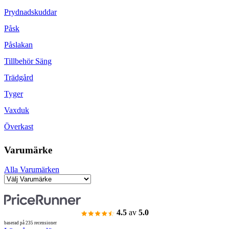
Prydnadskuddar
Påsk
Påslakan
Tillbehör Säng
Trädgård
Tyger
Vaxduk
Överkast
Varumärke
Alla Varumärken
4.5
av
5.0
baserad på 235 recensioner