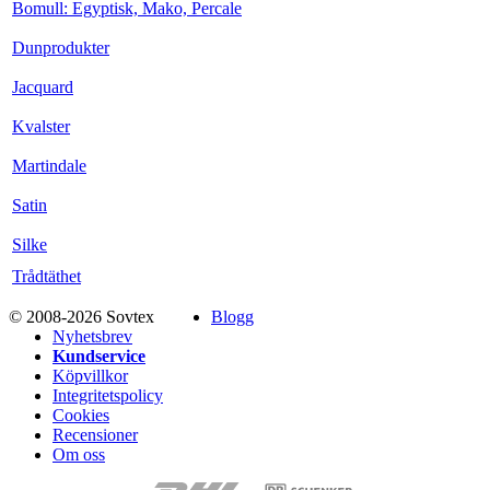
Bomull: Egyptisk, Mako, Percale
Dunprodukter
Jacquard
Kvalster
Martindale
Satin
Silke
Trådtäthet
© 2008-2026 Sovtex
Blogg
Nyhetsbrev
Kundservice
Köpvillkor
Integritetspolicy
Cookies
Recensioner
Om oss