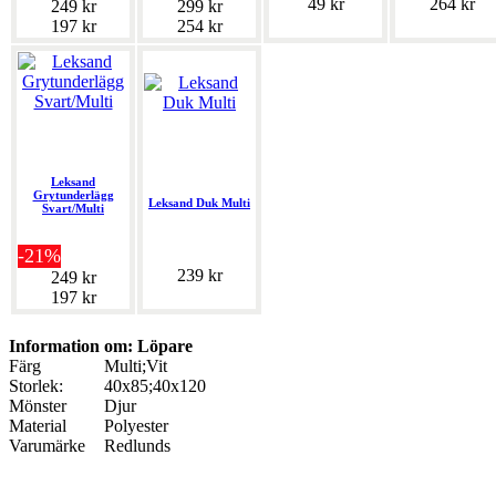
49 kr
264 kr
249 kr
299 kr
197 kr
254 kr
Leksand
Grytunderlägg
Leksand Duk Multi
Svart/Multi
-21%
239 kr
249 kr
197 kr
Information om: Löpare
Färg
Multi;Vit
Storlek:
40x85;40x120
Mönster
Djur
Material
Polyester
Varumärke
Redlunds