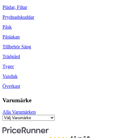
Plädar, Filtar
Prydnadskuddar
Påsk
Påslakan
Tillbehör Säng
Trädgård
Tyger
Vaxduk
Överkast
Varumärke
Alla Varumärken
4.5
av
5.0