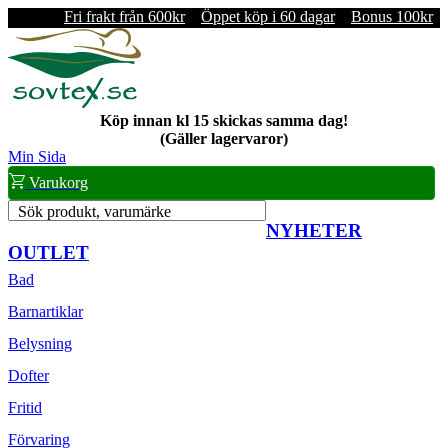
Fri frakt från 600kr
Öppet köp i 60 dagar
Bonus 100kr
Köp innan kl 15 skickas samma dag!
(Gäller lagervaror)
Min Sida
Varukorg
Sök produkt, varumärke
NYHETER
OUTLET
Bad
Barnartiklar
Belysning
Dofter
Fritid
Förvaring