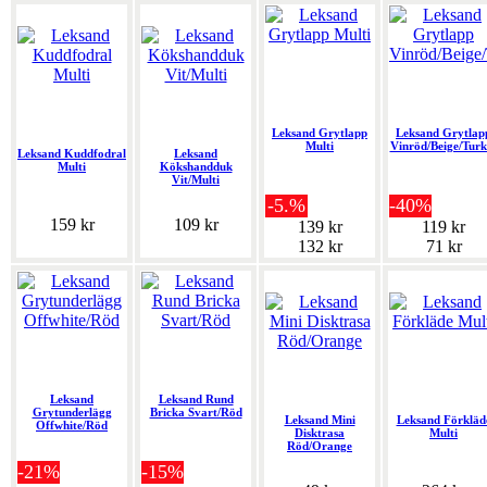
Leksand Grytlapp
Leksand Grytlap
Multi
Vinröd/Beige/Turk
Leksand Kuddfodral
Leksand
Multi
Kökshandduk
Vit/Multi
-5.%
-40%
159 kr
109 kr
139 kr
119 kr
132 kr
71 kr
Leksand
Leksand Rund
Grytunderlägg
Bricka Svart/Röd
Leksand Mini
Leksand Förkläd
Offwhite/Röd
Disktrasa
Multi
Röd/Orange
-21%
-15%