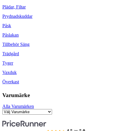
Plädar, Filtar
Prydnadskuddar
Påsk
Påslakan
Tillbehör Säng
Trädgård
Tyger
Vaxduk
Överkast
Varumärke
Alla Varumärken
4.5
av
5.0