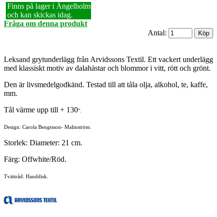
Finns på lager i Ängelholm
och kan skickas idag.
Fråga om denna produkt
Antal:
Leksand grytunderlägg från Arvidssons Textil. Ett vackert underlägg
med klassiskt motiv av dalahästar och blommor i vitt, rött och grönt.
Den är livsmedelgodkänd. Testad till att tåla olja, alkohol, te, kaffe,
mm.
Tål värme upp till + 130
°.
Design:
Carola Bengtsson- Malmström.
Storlek: Diameter: 21 cm.
Färg: Offwhite/Röd.
Tvättråd: Handdisk.