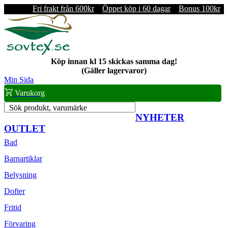
Fri frakt från 600kr
Öppet köp i 60 dagar
Bonus 100kr
Köp innan kl 15 skickas samma dag!
(Gäller lagervaror)
Min Sida
Varukorg
Sök produkt, varumärke
NYHETER
OUTLET
Bad
Barnartiklar
Belysning
Dofter
Fritid
Förvaring