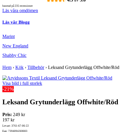
baserad på 235 recensioner
Läs våra omdömen
Läs vår Blogg
Marint
New England
Shabby Chic
Hem
›
Kök
›
Tillbehör
›
Leksand Grytunderlägg Offwhite/Röd
Visa bild i full storlek
-21%
Leksand Grytunderlägg Offwhite/Röd
Pris:
249 kr
197 kr
Lev.art: 3761-67-06-22
Ean: 7394094269003