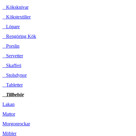
Köksknivar
Kökstextilier
Löpare
Rengöring Kök
Porslin
Servetter
Skafferi
Stolsdynor
Tabletter
Tillbehör
Lakan
Mattor
Morgonrockar
Möbler