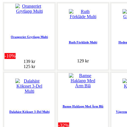
Orangeriet Grytlapp Multi
Ruth Förkläde Multi
Hedem
-10%
129 kr
139 kr
125 kr
Bamse Haklapp Med Ärm Blå
Dalahäst Köksset 3-Del Multi
Vägrene
-32%