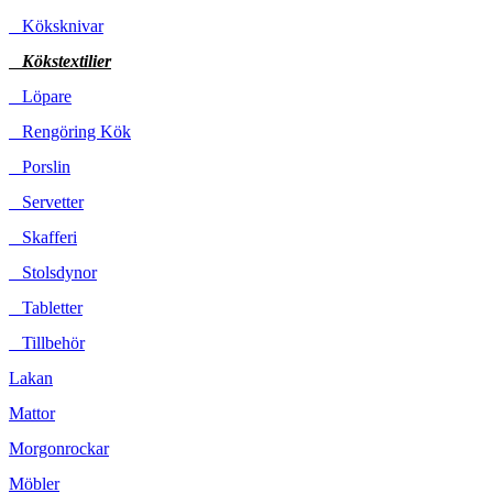
Köksknivar
Kökstextilier
Löpare
Rengöring Kök
Porslin
Servetter
Skafferi
Stolsdynor
Tabletter
Tillbehör
Lakan
Mattor
Morgonrockar
Möbler