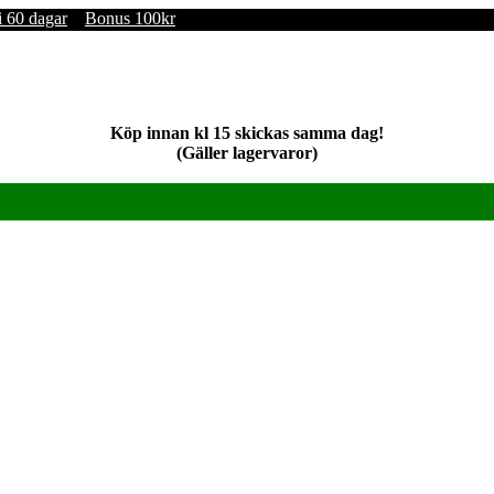
i 60 dagar
Bonus 100kr
Köp innan kl 15 skickas samma dag!
(Gäller lagervaror)