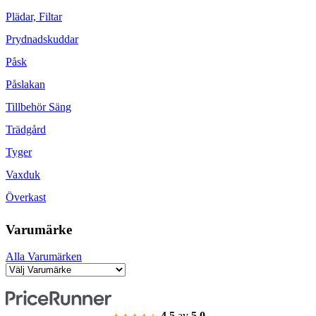
Plädar, Filtar
Prydnadskuddar
Påsk
Påslakan
Tillbehör Säng
Trädgård
Tyger
Vaxduk
Överkast
Varumärke
Alla Varumärken
4.5
av
5.0