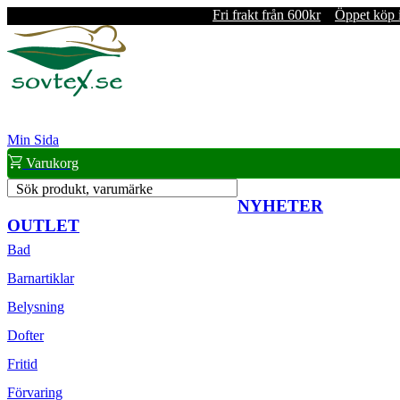
Fri frakt från 600kr
Öppet köp 
Min Sida
Varukorg
Sök produkt, varumärke
NYHETER
OUTLET
Bad
Barnartiklar
Belysning
Dofter
Fritid
Förvaring