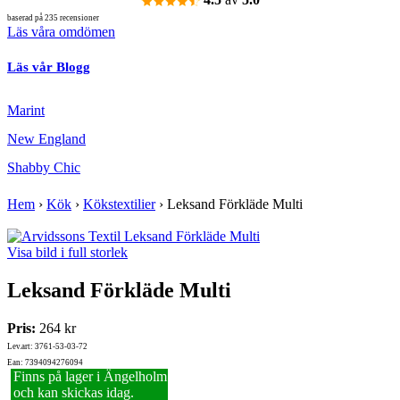
baserad på 235 recensioner
Läs våra omdömen
Läs vår Blogg
Marint
New England
Shabby Chic
Hem
›
Kök
›
Kökstextilier
›
Leksand Förkläde Multi
Visa bild i full storlek
Leksand Förkläde Multi
Pris:
264 kr
Lev.art: 3761-53-03-72
Ean: 7394094276094
Finns på lager i Ängelholm
och kan skickas idag.