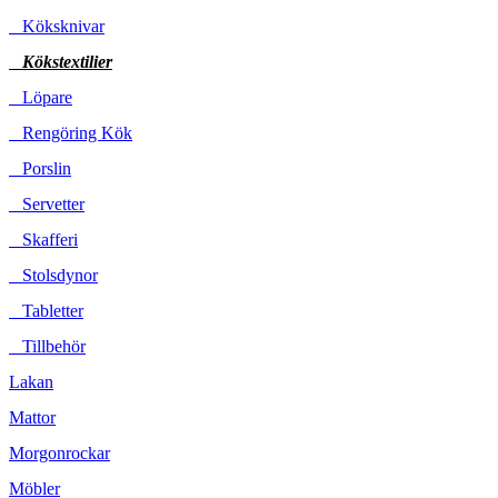
Köksknivar
Kökstextilier
Löpare
Rengöring Kök
Porslin
Servetter
Skafferi
Stolsdynor
Tabletter
Tillbehör
Lakan
Mattor
Morgonrockar
Möbler