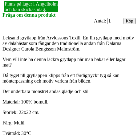
Finns på lager i Ängelholm
och kan skickas idag.
Fråga om denna produkt
Antal:
Leksand grytlapp från Arvidssons Textil. En fin grytlapp med motiv
av dalahästar som fångar den traditionella andan från Dalarna.
Designer Carola Bengtsson Malmström.
Vem vill inte ha denna läckra grytlapp när man bakar eller lagar
mat?
Då tyget till grytlappen klipps från ett färdigtryckt tyg så kan
mönterpassning och motiv variera från bilden.
Det underbara mönstret andas glädje och stil.
Material: 100% bomull..
Storlek: 22x22 cm.
Färg: Multi.
Tvättråd: 30°C.