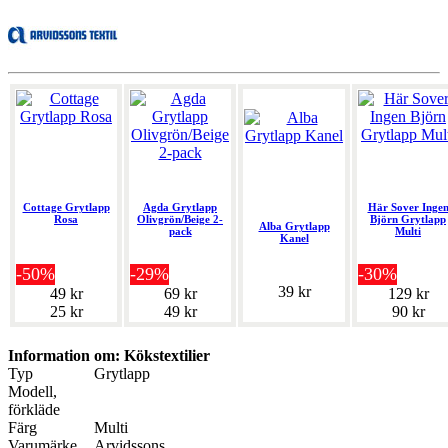
Cottage Grytlapp
Agda Grytlapp
Här Sover Inge
Rosa
Olivgrön/Beige 2-
Björn Grytlapp
Alba Grytlapp
pack
Multi
Kanel
-50%
-29%
-30%
39 kr
49 kr
69 kr
129 kr
25 kr
49 kr
90 kr
Information om: Kökstextilier
Typ
Grytlapp
Modell,
förkläde
Färg
Multi
Varumärke
Arvidssons