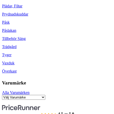
Plädar, Filtar
Prydnadskuddar
Påsk
Påslakan
Tillbehör Säng
Trädgård
Tyger
Vaxduk
Överkast
Varumärke
Alla Varumärken
4.5
av
5.0