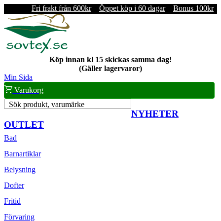
Fri frakt från 600kr
Öppet köp i 60 dagar
Bonus 100kr
Köp innan kl 15 skickas samma dag!
(Gäller lagervaror)
Min Sida
Varukorg
Sök produkt, varumärke
NYHETER
OUTLET
Bad
Barnartiklar
Belysning
Dofter
Fritid
Förvaring