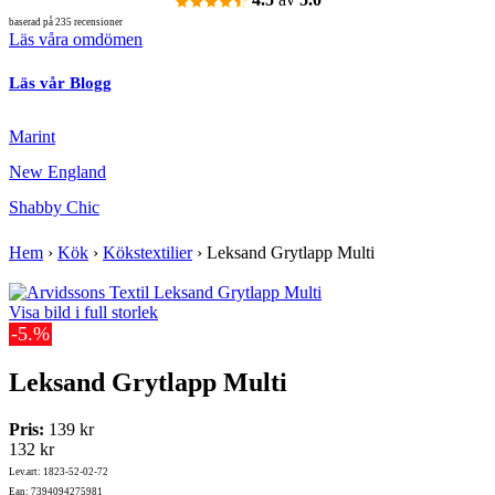
baserad på 235 recensioner
Läs våra omdömen
Läs vår Blogg
Marint
New England
Shabby Chic
Hem
›
Kök
›
Kökstextilier
›
Leksand Grytlapp Multi
Visa bild i full storlek
-5.%
Leksand Grytlapp Multi
Pris:
139 kr
132 kr
Lev.art: 1823-52-02-72
Ean: 7394094275981