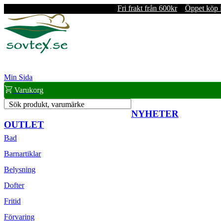
Fri frakt från 600kr
Öppet köp 
Min Sida
Varukorg
Sök produkt, varumärke
NYHETER
OUTLET
Bad
Barnartiklar
Belysning
Dofter
Fritid
Förvaring