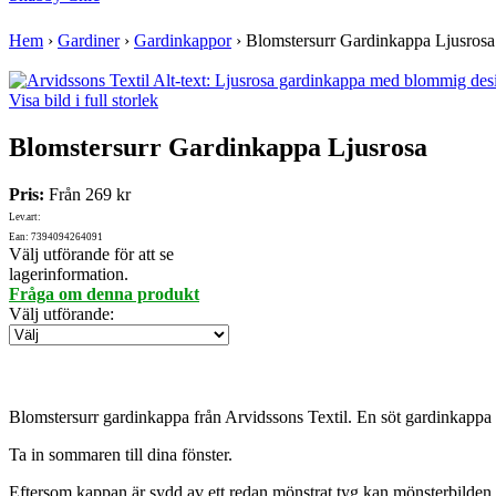
Hem
›
Gardiner
›
Gardinkappor
›
Blomstersurr Gardinkappa Ljusrosa
Visa bild i full storlek
Blomstersurr Gardinkappa Ljusrosa
Pris:
Från
269 kr
Lev.art:
Ean: 7394094264091
Välj utförande för att se
lagerinformation.
Fråga om denna produkt
Välj utförande
:
Blomstersurr gardinkappa från Arvidssons Textil. En söt gardinkappa 
Ta in sommaren till dina fönster.
Eftersom kappan är sydd av ett redan mönstrat tyg kan mönsterbilden 