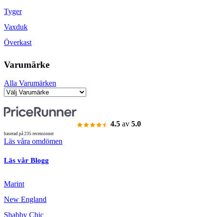
Tyger
Vaxduk
Överkast
Varumärke
Alla Varumärken
4.5
av
5.0
baserad på 235 recensioner
Läs våra omdömen
Läs vår Blogg
Marint
New England
Shabby Chic