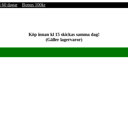
i 60 dagar
Bonus 100kr
Köp innan kl 15 skickas samma dag!
(Gäller lagervaror)