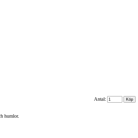
Antal:
ch humlor.