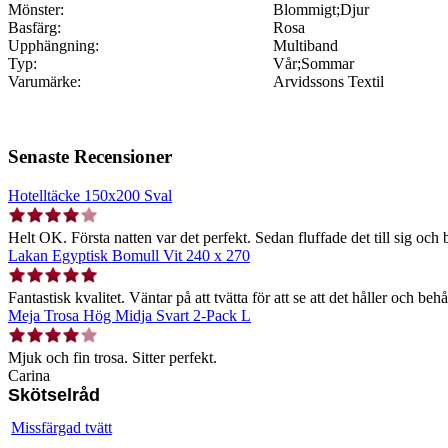
Mönster:
Blommigt;Djur
Basfärg:
Rosa
Upphängning:
Multiband
Typ:
Vår;Sommar
Varumärke:
Arvidssons Textil
Senaste Recensioner
Hotelltäcke 150x200 Sval
Helt OK. Första natten var det perfekt. Sedan fluffade det till sig och b
Lakan Egyptisk Bomull Vit 240 x 270
Fantastisk kvalitet. Väntar på att tvätta för att se att det håller och behå
Meja Trosa Hög Midja Svart 2-Pack L
Mjuk och fin trosa. Sitter perfekt.
Carina
Skötselråd
Missfärgad tvätt