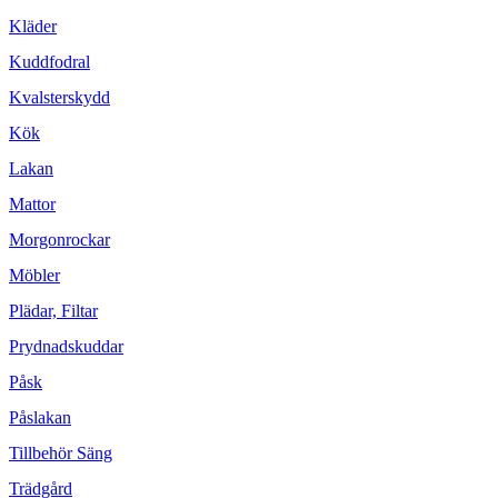
Kläder
Kuddfodral
Kvalsterskydd
Kök
Lakan
Mattor
Morgonrockar
Möbler
Plädar, Filtar
Prydnadskuddar
Påsk
Påslakan
Tillbehör Säng
Trädgård