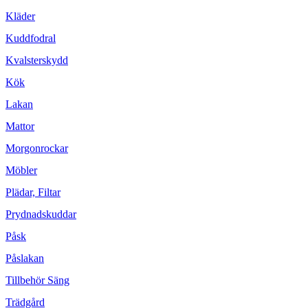
Kläder
Kuddfodral
Kvalsterskydd
Kök
Lakan
Mattor
Morgonrockar
Möbler
Plädar, Filtar
Prydnadskuddar
Påsk
Påslakan
Tillbehör Säng
Trädgård