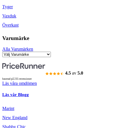
Tyger
Vaxduk
Överkast
Varumärke
Alla Varumärken
4.5
av
5.0
baserad på 235 recensioner
Läs våra omdömen
Läs vår Blogg
Marint
New England
Shabby Chic