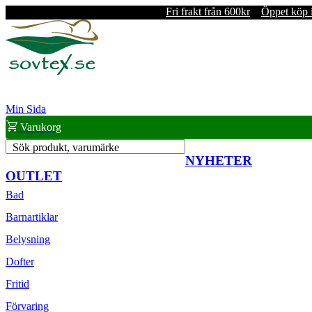
Fri frakt från 600kr
Öppet köp 
Min Sida
Varukorg
Sök produkt, varumärke
NYHETER
OUTLET
Bad
Barnartiklar
Belysning
Dofter
Fritid
Förvaring