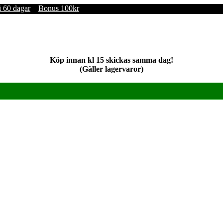
i 60 dagar
Bonus 100kr
Köp innan kl 15 skickas samma dag!
(Gäller lagervaror)