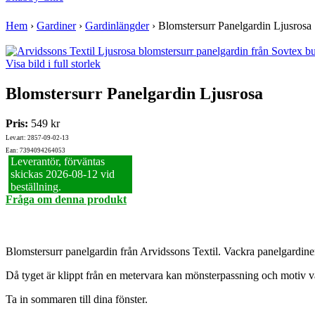
Hem
›
Gardiner
›
Gardinlängder
›
Blomstersurr Panelgardin Ljusrosa
Visa bild i full storlek
Blomstersurr Panelgardin Ljusrosa
Pris:
549 kr
Lev.art: 2857-09-02-13
Ean: 7394094264053
Leverantör, förväntas
skickas 2026‑08‑12 vid
beställning.
Fråga om denna produkt
Blomstersurr panelgardin från Arvidssons Textil. Vackra panelgardin
Då tyget är klippt från en metervara kan mönsterpassning och motiv v
Ta in sommaren till dina fönster.