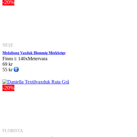
-20%
NEŞE
Medaljong Vaxduk Blommig Mörkbeige
Finns i: 140xMetervara
69 kr
55 kr
-20%
FLORISTA