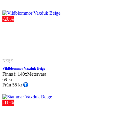
-20%
NEŞE
Vildblommor Vaxduk Beige
Finns i: 140xMetervara
69 kr
Från
55 kr
-10%