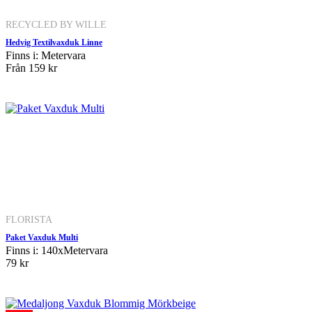
RECYCLED BY WILLE
Hedvig Textilvaxduk Linne
Finns i: Metervara
Från
159 kr
FLORISTA
Paket Vaxduk Multi
Finns i: 140xMetervara
79 kr