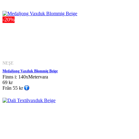
-20%
NEŞE
Medaljong Vaxduk Blommig Beige
Finns i: 140xMetervara
69 kr
Från
55 kr