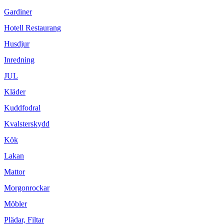
Gardiner
Hotell Restaurang
Husdjur
Inredning
JUL
Kläder
Kuddfodral
Kvalsterskydd
Kök
Lakan
Mattor
Morgonrockar
Möbler
Plädar, Filtar