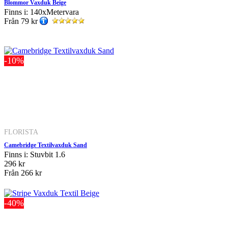
Blommor Vaxduk Beige
Finns i: 140xMetervara
Från
79 kr
-10%
FLORISTA
Camebridge Textilvaxduk Sand
Finns i: Stuvbit 1.6
296 kr
Från
266 kr
-40%