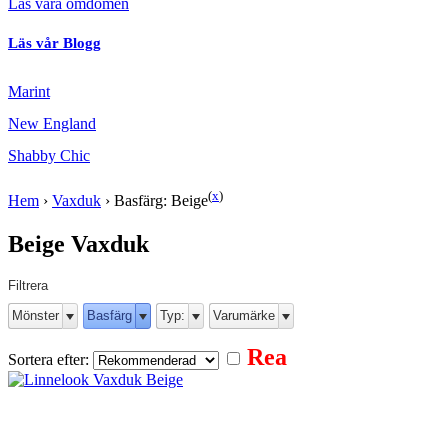
Läs våra omdömen
Läs vår Blogg
Marint
New England
Shabby Chic
(
x
)
Hem
›
Vaxduk
›
Basfärg: Beige
Beige Vaxduk
Filtrera
Mönster
Basfärg
Typ:
Varumärke
Rea
Sortera efter: