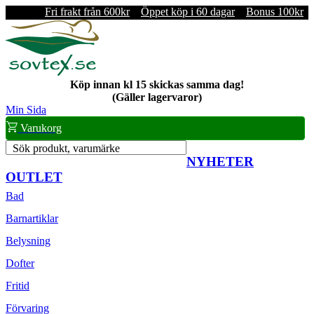
Fri frakt från 600kr
Öppet köp i 60 dagar
Bonus 100kr
Köp innan kl 15 skickas samma dag!
(Gäller lagervaror)
Min Sida
Varukorg
Sök produkt, varumärke
NYHETER
OUTLET
Bad
Barnartiklar
Belysning
Dofter
Fritid
Förvaring