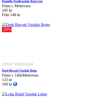
Daniella Textilvaxduk Ruta Grå
Finns i: Metervara
185 kr
Från
148 kr
-20%
ERNST VAXDUKAR
Dotti Biscotti Vaxduk Beige
Finns i: 140xMetervara
125 kr
100 kr