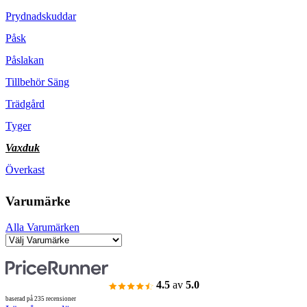
Prydnadskuddar
Påsk
Påslakan
Tillbehör Säng
Trädgård
Tyger
Vaxduk
Överkast
Varumärke
Alla Varumärken
4.5
av
5.0
baserad på 235 recensioner