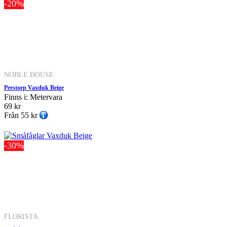
-20%
NOBLE HOUSE
Perstorp Vaxduk Beige
Finns i: Metervara
69 kr
Från
55 kr
-30%
FLORISTA