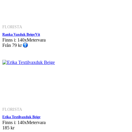
FLORISTA
Ranka Vaxduk Beige/Vit
Finns i: 140xMetervara
Från
79 kr
FLORISTA
Erika Textilvaxduk Beige
Finns i: 140xMetervara
185 kr