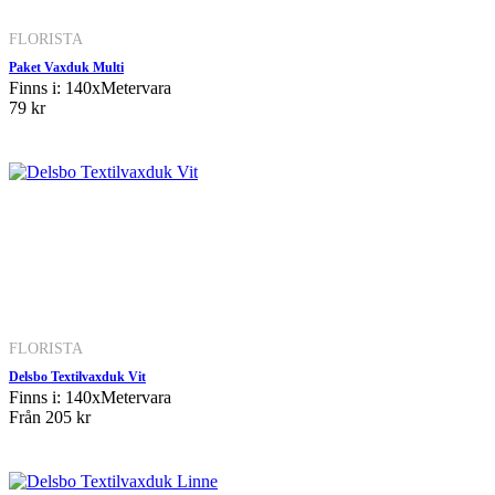
FLORISTA
Paket Vaxduk Multi
Finns i: 140xMetervara
79 kr
FLORISTA
Delsbo Textilvaxduk Vit
Finns i: 140xMetervara
Från
205 kr