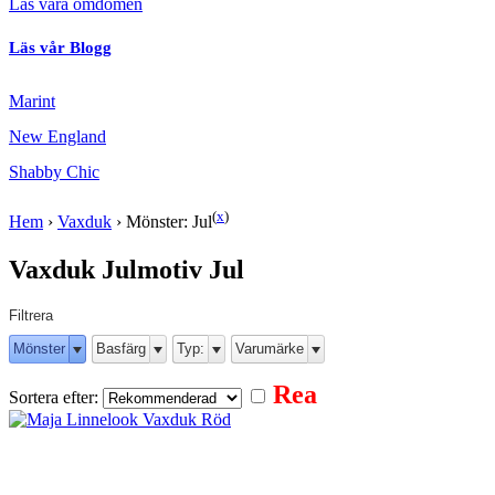
Läs våra omdömen
Läs vår Blogg
Marint
New England
Shabby Chic
(
x
)
Hem
›
Vaxduk
›
Mönster: Jul
Vaxduk Julmotiv Jul
Filtrera
Mönster
Basfärg
Typ:
Varumärke
Rea
Sortera efter: