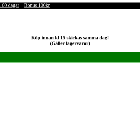
i 60 dagar
Bonus 100kr
Köp innan kl 15 skickas samma dag!
(Gäller lagervaror)