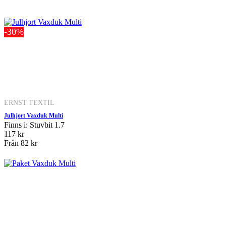
-30%
ERNST TEXTIL
Julhjort Vaxduk Multi
Finns i: Stuvbit 1.7
117 kr
Från
82 kr