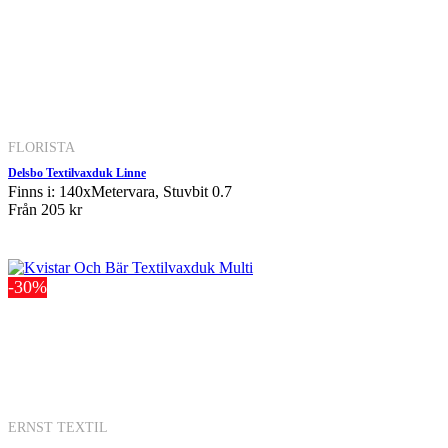
FLORISTA
Delsbo Textilvaxduk Linne
Finns i: 140xMetervara, Stuvbit 0.7
Från
205 kr
-30%
ERNST TEXTIL