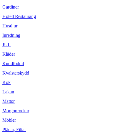
Gardiner
Hotell Restaurang
Husdjur
Inredning
JUL
Kläder
Kuddfodral
Kvalsterskydd
Kök
Lakan
Mattor
Morgonrockar
Möbler
Plädar, Filtar