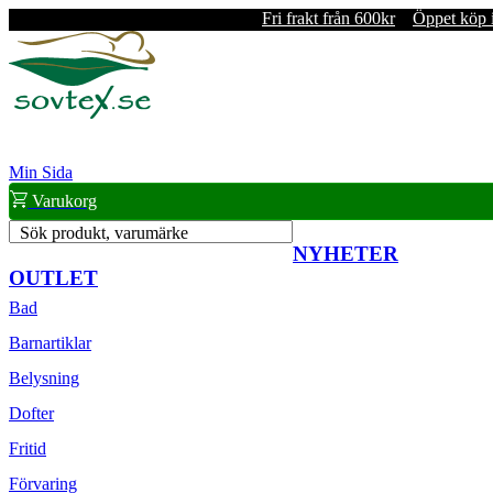
Fri frakt från 600kr
Öppet köp 
Min Sida
Varukorg
Sök produkt, varumärke
NYHETER
OUTLET
Bad
Barnartiklar
Belysning
Dofter
Fritid
Förvaring