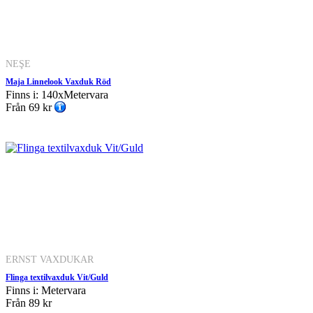
NEŞE
Maja Linnelook Vaxduk Röd
Finns i: 140xMetervara
Från
69 kr
ERNST VAXDUKAR
Flinga textilvaxduk Vit/Guld
Finns i: Metervara
Från
89 kr