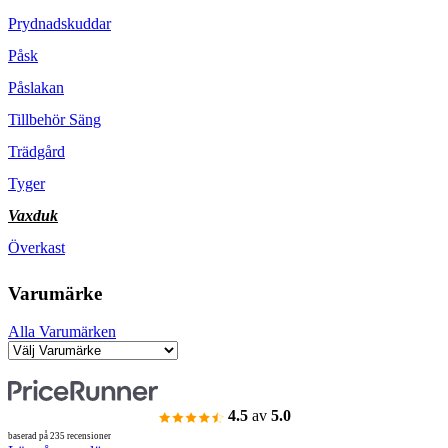
Prydnadskuddar
Påsk
Påslakan
Tillbehör Säng
Trädgård
Tyger
Vaxduk
Överkast
Varumärke
Alla Varumärken
4.5
av
5.0
baserad på 235 recensioner