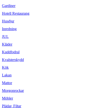
Gardiner
Hotell Restaurang
Husdjur
Inredning
JUL
Kläder
Kuddfodral
Kvalsterskydd
Kök
Lakan
Mattor
Morgonrockar
Möbler
Plädar, Filtar