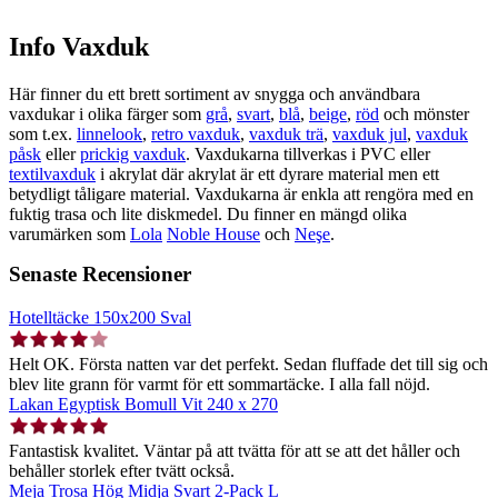
Info Vaxduk
Här finner du ett brett sortiment av snygga och användbara
vaxdukar i olika färger som
grå
,
svart
,
blå
,
beige
,
röd
och mönster
som t.ex.
linnelook
,
retro vaxduk
,
vaxduk trä
,
vaxduk jul
,
vaxduk
påsk
eller
prickig vaxduk
. Vaxdukarna tillverkas i PVC eller
textilvaxduk
i akrylat där akrylat är ett dyrare material men ett
betydligt tåligare material. Vaxdukarna är enkla att rengöra med en
fuktig trasa och lite diskmedel. Du finner en mängd olika
varumärken som
Lola
Noble House
och
Neşe
.
Senaste Recensioner
Hotelltäcke 150x200 Sval
Helt OK. Första natten var det perfekt. Sedan fluffade det till sig och
blev lite grann för varmt för ett sommartäcke. I alla fall nöjd.
Lakan Egyptisk Bomull Vit 240 x 270
Fantastisk kvalitet. Väntar på att tvätta för att se att det håller och
behåller storlek efter tvätt också.
Meja Trosa Hög Midja Svart 2-Pack L