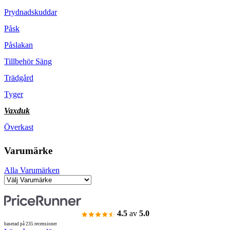
Prydnadskuddar
Påsk
Påslakan
Tillbehör Säng
Trädgård
Tyger
Vaxduk
Överkast
Varumärke
Alla Varumärken
4.5
av
5.0
baserad på 235 recensioner