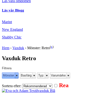
Läs våra omdömen
Läs vår Blogg
Marint
New England
Shabby Chic
(
x
)
Hem
›
Vaxduk
›
Mönster: Retro
Vaxduk Retro
Filtrera
Mönster
Basfärg
Typ:
Varumärke
Rea
Sortera efter: