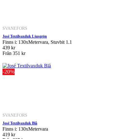
SVANEFORS
José Textilvaxduk Ljusgrön
Finns i: 130xMetervara, Stuvbit 1.1
439 kr
Från
351 kr
-20%
SVANEFORS
José Textilvaxduk Blå
Finns i: 130xMetervara
419 kr