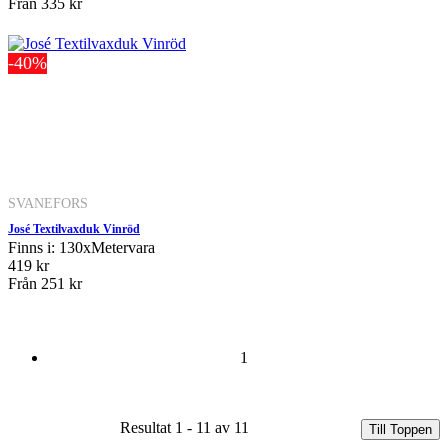
Från
335 kr
-40%
SVANEFORS
José Textilvaxduk Vinröd
Finns i: 130xMetervara
419 kr
Från
251 kr
1
Resultat 1 - 11 av 11
Till Toppen