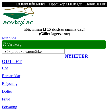
Fri frakt från 600kr
Öppet köp i 60 dagar
Bonus 100kr
Köp innan kl 15 skickas samma dag!
(Gäller lagervaror)
Min Sida
Varukorg
Sök produkt, varumärke
NYHETER
OUTLET
Bad
Barnartiklar
Belysning
Dofter
Fritid
Förvaring