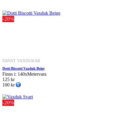
-20%
ERNST VAXDUKAR
Dotti Biscotti Vaxduk Beige
Finns i: 140xMetervara
125 kr
100 kr
-20%