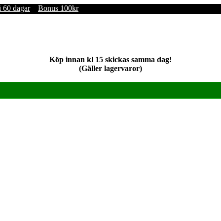
i 60 dagar
Bonus 100kr
Köp innan kl 15 skickas samma dag!
(Gäller lagervaror)