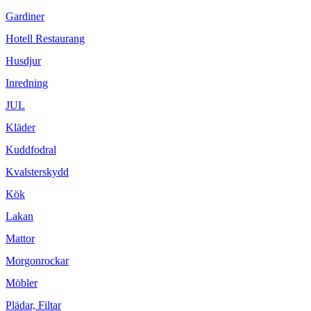
Gardiner
Hotell Restaurang
Husdjur
Inredning
JUL
Kläder
Kuddfodral
Kvalsterskydd
Kök
Lakan
Mattor
Morgonrockar
Möbler
Plädar, Filtar