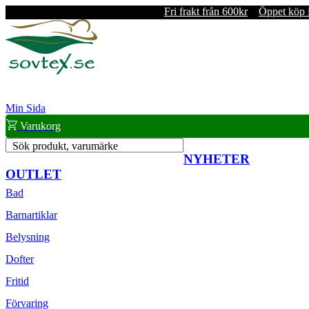
Fri frakt från 600kr
Öppet köp 
Min Sida
Varukorg
Sök produkt, varumärke
NYHETER
OUTLET
Bad
Barnartiklar
Belysning
Dofter
Fritid
Förvaring