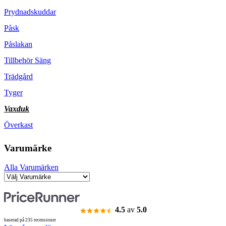
Prydnadskuddar
Påsk
Påslakan
Tillbehör Säng
Trädgård
Tyger
Vaxduk
Överkast
Varumärke
Alla Varumärken
4.5
av
5.0
baserad på 235 recensioner