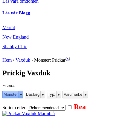
Läs våra omdömen
Läs vår Blogg
Marint
New England
Shabby Chic
(
x
)
Hem
›
Vaxduk
›
Mönster: Prickar
Prickig Vaxduk
Filtrera
Mönster
Basfärg
Typ:
Varumärke
Rea
Sortera efter: