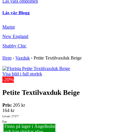
Läs våra omdömen
Läs vår Blogg
Marint
New England
Shabby Chic
Hem
›
Vaxduk
›
Petite Textilvaxduk Beige
Visa bild i full storlek
-20%
Petite Textilvaxduk Beige
Pris:
205 kr
164 kr
Lev.art: 27377
Ean:
Finns på lager i Ängelholm
och kan skickas idag.