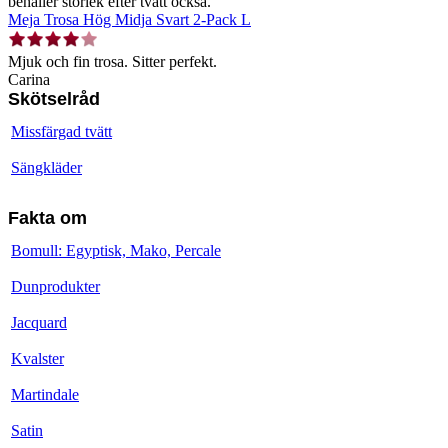
behåller storlek efter tvätt också.
Meja Trosa Hög Midja Svart 2-Pack L
Mjuk och fin trosa. Sitter perfekt.
Carina
Skötselråd
Missfärgad tvätt
Sängkläder
Fakta om
Bomull: Egyptisk, Mako, Percale
Dunprodukter
Jacquard
Kvalster
Martindale
Satin