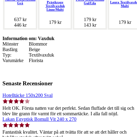
Prästkrage
Laura Textilvaxd
Grå
Gul/Lila
Textilvaxduk
Multi
Linne/Multi
637 kr
179 kr
179 kr
179 kr
446 kr
143 kr
Information om: Vaxduk
Mönster
Blommor
Basfärg
Beige
Typ:
Textilvaxduk
Varumärke
Florista
Senaste Recensioner
Hotelltäcke 150x200 Sval
Helt OK. Första natten var det perfekt. Sedan fluffade det till sig och
blev lite grann för varmt för ett sommartäcke. I alla fall nöjd.
Lakan Egyptisk Bomull Vit 240 x 270
Fantastisk kvalitet. Väntar på att tvätta för att se att det håller och