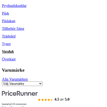
Prydnadskuddar
Påsk
Påslakan
Tillbehör Säng
Trädgård
Tyger
Vaxduk
Överkast
Varumärke
Alla Varumärken
4.5
av
5.0
baserad på 235 recensioner