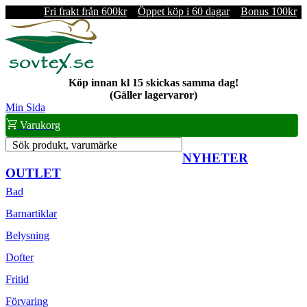
Fri frakt från 600kr
Öppet köp i 60 dagar
Bonus 100kr
Köp innan kl 15 skickas samma dag!
(Gäller lagervaror)
Min Sida
Varukorg
Sök produkt, varumärke
NYHETER
OUTLET
Bad
Barnartiklar
Belysning
Dofter
Fritid
Förvaring