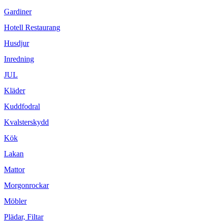
Gardiner
Hotell Restaurang
Husdjur
Inredning
JUL
Kläder
Kuddfodral
Kvalsterskydd
Kök
Lakan
Mattor
Morgonrockar
Möbler
Plädar, Filtar