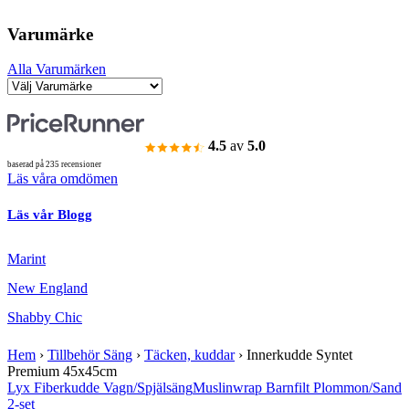
Varumärke
Alla Varumärken
4.5
av
5.0
baserad på 235 recensioner
Läs våra omdömen
Läs vår Blogg
Marint
New England
Shabby Chic
Hem
›
Tillbehör Säng
›
Täcken, kuddar
›
Innerkudde Syntet
Premium 45x45cm
Lyx Fiberkudde Vagn/Spjälsäng
Muslinwrap Barnfilt Plommon/Sand
2-set