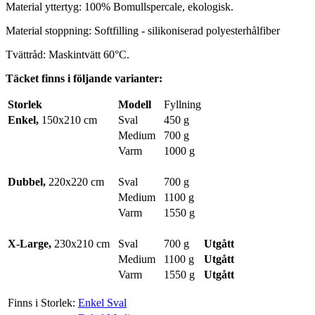
Material yttertyg: 100% Bomullspercale, ekologisk.
Material stoppning: Softfilling - silikoniserad polyesterhålfiber
Tvättråd: Maskintvätt 60°C.
Täcket finns i följande varianter:
Storlek
Modell
Fyllning
Enkel,
150x210 cm
Sval
450 g
Medium
700 g
Varm
1000 g
Dubbel,
220x220 cm
Sval
700 g
Medium
1100 g
Varm
1550 g
X-Large,
230x210 cm
Sval
700 g
Utgått
Medium
1100 g
Utgått
Varm
1550 g
Utgått
Finns i Storlek:
Enkel Sval