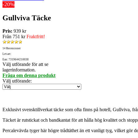
-20%
Gullviva Täcke
Pris:
939 kr
Från
751 kr
Fraktfritt!
14 Recensioner
Lev.art:
Ean: 7319644210038
Välj utförande för att se
lagerinformation.
Fråga om denna produkt
Välj utförande
:
Exklusivt svensktillverkat täcke som ofta finns på hotell, Gullviva, 
Täcket är rutstickat och bandkantat för att hålla hög kvalitet och stopp
Percalevävda tyger här högre trådtäthet än ett vanligt tyg, vilket gör de