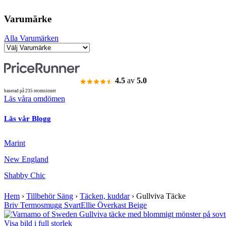
Varumärke
Alla Varumärken
4.5
av
5.0
baserad på 235 recensioner
Läs våra omdömen
Läs vår Blogg
Marint
New England
Shabby Chic
Hem
›
Tillbehör Säng
›
Täcken, kuddar
›
Gullviva Täcke
Briv Termosmugg Svart
Ellie Överkast Beige
Visa bild i full storlek