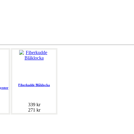
Fiberkudde Blåklocka
yester
339 kr
271 kr