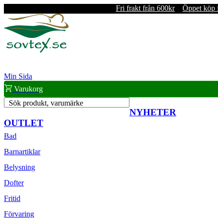
Fri frakt från 600kr
Öppet köp 
Min Sida
Varukorg
Sök produkt, varumärke
NYHETER
OUTLET
Bad
Barnartiklar
Belysning
Dofter
Fritid
Förvaring