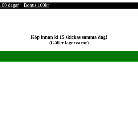
i 60 dagar
Bonus 100kr
Köp innan kl 15 skickas samma dag!
(Gäller lagervaror)