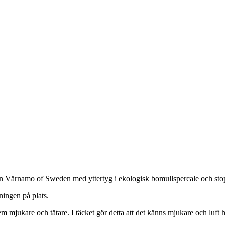
från Värnamo of Sweden med yttertyg i ekologisk bomullspercale och stop
ningen på plats.
m mjukare och tätare. I täcket gör detta att det känns mjukare och luft hål