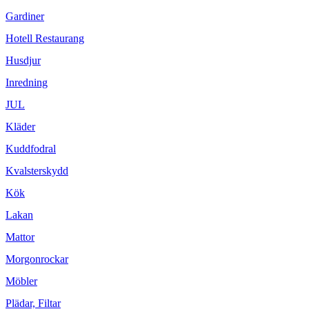
Gardiner
Hotell Restaurang
Husdjur
Inredning
JUL
Kläder
Kuddfodral
Kvalsterskydd
Kök
Lakan
Mattor
Morgonrockar
Möbler
Plädar, Filtar