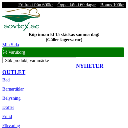
Fri frakt från 600kr
Öppet köp i 60 dagar
Bonus 100kr
Köp innan kl 15 skickas samma dag!
(Gäller lagervaror)
Min Sida
Varukorg
Sök produkt, varumärke
NYHETER
OUTLET
Bad
Barnartiklar
Belysning
Dofter
Fritid
Förvaring