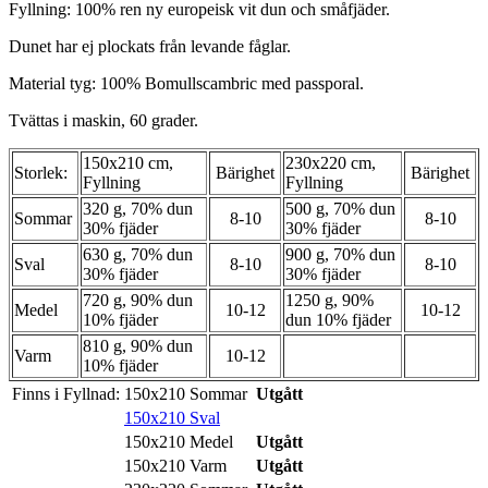
Fyllning: 100% ren ny europeisk vit dun och småfjäder.
Dunet har ej plockats från levande fåglar.
Material tyg: 100% Bomullscambric med passporal.
Tvättas i maskin, 60 grader.
150x210 cm,
230x220 cm,
Storlek:
Bärighet
Bärighet
Fyllning
Fyllning
320 g, 70% dun
500 g, 70% dun
Sommar
8-10
8-10
30% fjäder
30% fjäder
630 g, 70% dun
900 g, 70% dun
Sval
8-10
8-10
30% fjäder
30% fjäder
720 g, 90% dun
1250 g, 90%
Medel
10-12
10-12
10% fjäder
dun 10% fjäder
810 g, 90% dun
Varm
10-12
10% fjäder
Finns i Fyllnad:
150x210 Sommar
Utgått
150x210 Sval
150x210 Medel
Utgått
150x210 Varm
Utgått