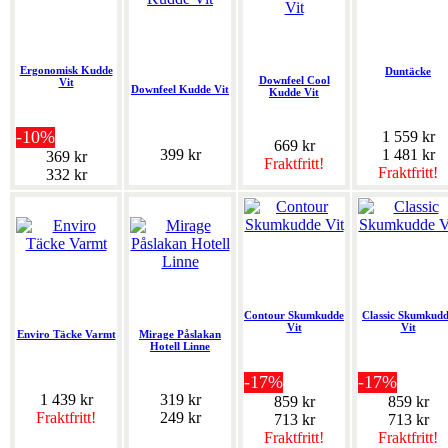
Ergonomisk Kudde
Duntäcke
Downfeel Cool
Vit
Downfeel Kudde Vit
Kudde Vit
-10%
1 559 kr
669 kr
399 kr
1 481 kr
369 kr
Fraktfritt!
Fraktfritt!
332 kr
Contour Skumkudde
Classic Skumkud
Vit
Vit
Enviro Täcke Varmt
Mirage Påslakan
Hotell Linne
-17%
-17%
1 439 kr
319 kr
859 kr
859 kr
Fraktfritt!
249 kr
713 kr
713 kr
Fraktfritt!
Fraktfritt!