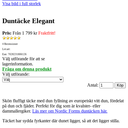
Visa bild i full storlek
Duntäcke Elegant
Pris:
Från
1 799 kr
Fraktfritt!
4 Recensioner
Lev.art:
Ean: 7028231806126
Välj utförande för att se
lagerinformation.
Fråga om denna produkt
Välj utförande
:
Antal:
Skön fluffigt täcke med dun fyllning av europeiskt vitt dun, fördelat
på dun och fjäder. Perfekt för dig som är kvalster- eller
dammallergiker.
Läs mer om Nordic Forms duntäcken här.
Täcket har sydda fyrkanter där dunet ligger, så att det ligger stilla.