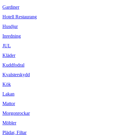
Gardiner
Hotell Restaurang
Husdjur
Inredning
JUL
Kläder
Kuddfodral
Kvalsterskydd
Kök
Lakan
Mattor
Morgonrockar
Möbler
Plädar, Filtar