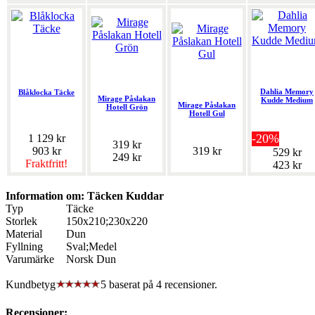
Dahlia Memory
Blåklocka Täcke
Mirage Påslakan
Kudde Medium
Mirage Påslakan
Hotell Grön
Hotell Gul
-20%
1 129 kr
319 kr
903 kr
319 kr
529 kr
249 kr
Fraktfritt!
423 kr
Information om: Täcken Kuddar
Typ
Täcke
Storlek
150x210;230x220
Material
Dun
Fyllning
Sval;Medel
Varumärke
Norsk Dun
Kundbetyg
5 baserat på
4
recensioner.
Recensioner: