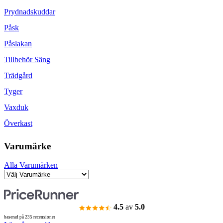
Prydnadskuddar
Påsk
Påslakan
Tillbehör Säng
Trädgård
Tyger
Vaxduk
Överkast
Varumärke
Alla Varumärken
4.5
av
5.0
baserad på 235 recensioner