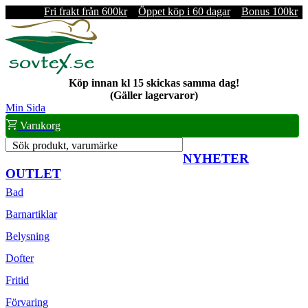
Fri frakt från 600kr
Öppet köp i 60 dagar
Bonus 100kr
Köp innan kl 15 skickas samma dag!
(Gäller lagervaror)
Min Sida
Varukorg
Sök produkt, varumärke
NYHETER
OUTLET
Bad
Barnartiklar
Belysning
Dofter
Fritid
Förvaring