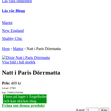
Läs våra omdömen
Läs vår Blogg
Marint
New England
Shabby Chic
Hem
›
Mattor
›
Natt i Paris Dörrmatta
Visa bild i full storlek
Natt i Paris Dörrmatta
Pris:
469 kr
Lev.art: 37903
Ean: 7340021356346
Finns på lager i Ängelholm
och kan skickas idag.
Fråga om denna produkt
Antal: