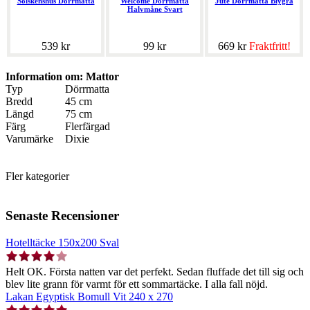
Solskenshus Dörrmatta
Welcome Dörrmatta
Jute Dörrmatta Blygrå
Halvmåne Svart
539 kr
99 kr
669 kr
Fraktfritt!
Information om: Mattor
Typ
Dörrmatta
Bredd
45 cm
Längd
75 cm
Färg
Flerfärgad
Varumärke
Dixie
Fler kategorier
Senaste Recensioner
Hotelltäcke 150x200 Sval
Helt OK. Första natten var det perfekt. Sedan fluffade det till sig och
blev lite grann för varmt för ett sommartäcke. I alla fall nöjd.
Lakan Egyptisk Bomull Vit 240 x 270