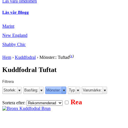
Läs våra omdömen
Läs vår Blogg
Marint
New England
Shabby Chic
(
x
)
Hem
›
Kuddfodral
›
Mönster:: Tuftad
Kuddfodral Tuftat
Filtrera
Storlek:
Basfärg:
Mönster:
Typ
Varumärke:
Rea
Sortera efter: