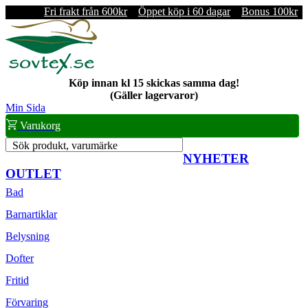
Fri frakt från 600kr
Öppet köp i 60 dagar
Bonus 100kr
Köp innan kl 15 skickas samma dag!
(Gäller lagervaror)
Min Sida
Varukorg
Sök produkt, varumärke
NYHETER
OUTLET
Bad
Barnartiklar
Belysning
Dofter
Fritid
Förvaring