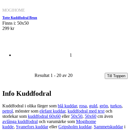
MOGIHOME
Totte Kuddfodral Brun
Finns i: 50x50
299 kr
1
Resultat 1 - 20 av 20
Till Toppen
Info Kuddfodral
Kuddfodral i olika färger som
blå kuddar
,
rosa
,
guld
,
grön
,
turkos
,
petrol
, mönster som
elefant kuddar
,
kuddfodral med text
och
storlekar som
kuddfodral 60x60
eller
50x50
,
50x60
cm även
avlånga kuddfodral
och varumärke som
Mogihome
kudde
,
Svanefors kuddar
eller
Gripsholm kuddar
.
Sammetskuddar
i