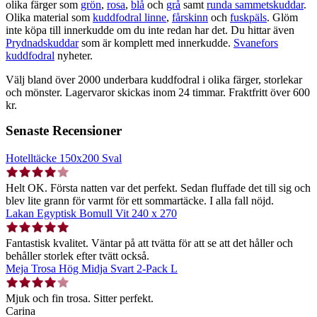
olika färger som
grön
,
rosa
,
blå
och
grå
samt
runda sammetskuddar
.
Olika material som
kuddfodral linne
,
fårskinn
och
fuskpäls
. Glöm
inte köpa till innerkudde om du inte redan har det. Du hittar även
Prydnadskuddar
som är komplett med innerkudde.
Svanefors
kuddfodral
nyheter.
Välj bland över 2000 underbara kuddfodral i olika färger, storlekar
och mönster. Lagervaror skickas inom 24 timmar. Fraktfritt över 600
kr.
Senaste Recensioner
Hotelltäcke 150x200 Sval
Helt OK. Första natten var det perfekt. Sedan fluffade det till sig och
blev lite grann för varmt för ett sommartäcke. I alla fall nöjd.
Lakan Egyptisk Bomull Vit 240 x 270
Fantastisk kvalitet. Väntar på att tvätta för att se att det håller och
behåller storlek efter tvätt också.
Meja Trosa Hög Midja Svart 2-Pack L
Mjuk och fin trosa. Sitter perfekt.
Carina