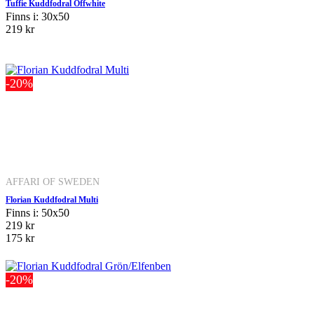
Tuffie Kuddfodral Offwhite
Finns i: 30x50
219 kr
-20%
AFFARI OF SWEDEN
Florian Kuddfodral Multi
Finns i: 50x50
219 kr
175 kr
-20%