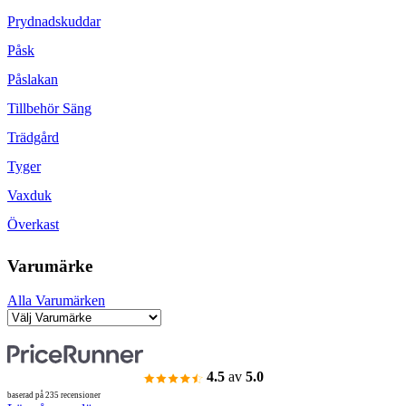
Prydnadskuddar
Påsk
Påslakan
Tillbehör Säng
Trädgård
Tyger
Vaxduk
Överkast
Varumärke
Alla Varumärken
4.5
av
5.0
baserad på 235 recensioner