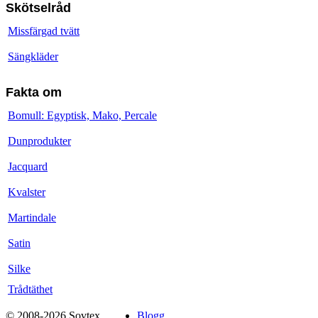
Skötselråd
Missfärgad tvätt
Sängkläder
Fakta om
Bomull: Egyptisk, Mako, Percale
Dunprodukter
Jacquard
Kvalster
Martindale
Satin
Silke
Trådtäthet
© 2008-2026 Sovtex
Blogg