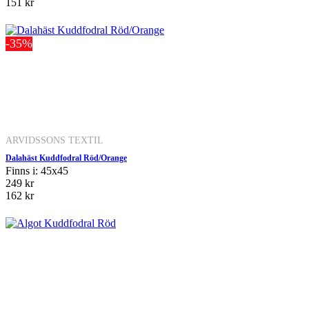
151 kr
-35%
ARVIDSSONS TEXTIL
Dalahäst Kuddfodral Röd/Orange
Finns i: 45x45
249 kr
162 kr