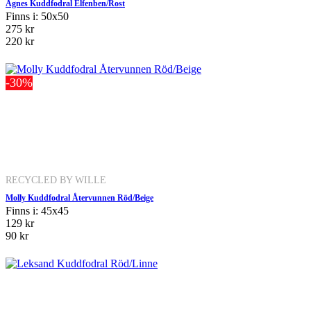
Agnes Kuddfodral Elfenben/Rost
Finns i: 50x50
275 kr
220 kr
-30%
RECYCLED BY WILLE
Molly Kuddfodral Återvunnen Röd/Beige
Finns i: 45x45
129 kr
90 kr