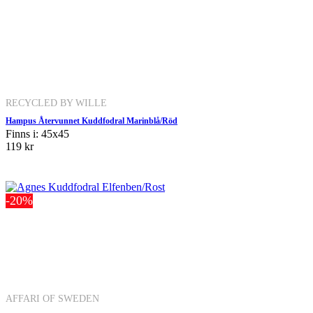
RECYCLED BY WILLE
Hampus Återvunnet Kuddfodral Marinblå/Röd
Finns i: 45x45
119 kr
-20%
AFFARI OF SWEDEN