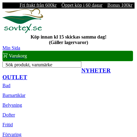
Fri frakt från 600kr
Öppet köp i 60 dagar
Bonus 100kr
Köp innan kl 15 skickas samma dag!
(Gäller lagervaror)
Min Sida
Varukorg
Sök produkt, varumärke
NYHETER
OUTLET
Bad
Barnartiklar
Belysning
Dofter
Fritid
Förvaring