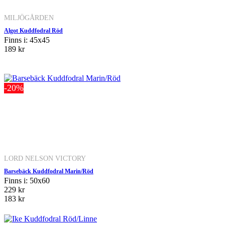
MILJÖGÅRDEN
Algot Kuddfodral Röd
Finns i: 45x45
189 kr
-20%
LORD NELSON VICTORY
Barsebäck Kuddfodral Marin/Röd
Finns i: 50x60
229 kr
183 kr