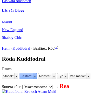
Läs våra omdömen
Läs vår Blogg
Marint
New England
Shabby Chic
(
x
)
Hem
›
Kuddfodral
›
Basfärg:: Röd
Röda Kuddfodral
Filtrera
Storlek:
Basfärg:
Mönster:
Typ
Varumärke:
Rea
Sortera efter: