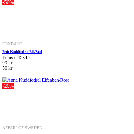
-50%
FONDACO
Petit Kuddfodral Blå/Röd
Finns i: 45x45
99 kr
50 kr
-20%
AFFARI OF SWEDEN