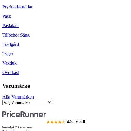
Prydnadskuddar
Påsk
Påslakan
Tillbehör Säng
Trädgård
Tyger
Vaxduk
Överkast
Varumärke
Alla Varumärken
4.5
av
5.0
baserad på 235 recensioner