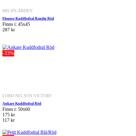
MILJÖGÅRDEN
Flounce Kuddfodral Randig Röd
Finns i: 45x45
287 kr
-33%
LORD NELSON VICTORY
Ankare Kuddfodral Röd
Finns i: 50x60
175 kr
117 kr