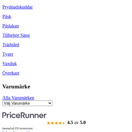
Prydnadskuddar
Påsk
Påslakan
Tillbehör Säng
Trädgård
Tyger
Vaxduk
Överkast
Varumärke
Alla Varumärken
4.5
av
5.0
baserad på 235 recensioner