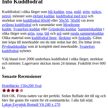
Info Kuddfodral
Kuddfodral i olika färger som
blå kuddar
,
rosa
,
guld
,
grön
,
turkos
,
petrol
, mönster som
elefant kuddar
,
kuddfodral med text
och
storlekar som
kuddfodral 60x60
eller
50x50
,
50x60
cm även
avlånga kuddfodral
och varumärke som
Mogihome
kudde
,
Svanefors kuddar
eller
Gripsholm kuddar
.
Sammetskuddar
i
olika färger som
grön
,
rosa
,
blå
och
grå
samt
runda sammetskuddar
.
Olika material som
kuddfodral linne
,
fårskinn
och
fuskpäls
. Glöm
inte köpa till innerkudde om du inte redan har det. Du hittar även
Prydnadskuddar
som är komplett med innerkudde.
Svanefors
kuddfodral
nyheter.
Välj bland över 2000 underbara kuddfodral i olika färger, storlekar
och mönster. Lagervaror skickas inom 24 timmar. Fraktfritt över 600
kr.
Senaste Recensioner
Hotelltäcke 150x200 Sval
Helt OK. Första natten var det perfekt. Sedan fluffade det till sig och
blev lite grann för varmt för ett sommartäcke. I alla fall nöjd.
Lakan Egyptisk Bomull Vit 240 x 270