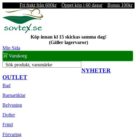
Fri frakt från 600kr
Öppet köp i 60 dagar
Bonus 100kr
Köp innan kl 15 skickas samma dag!
(Gäller lagervaror)
Min Sida
Varukorg
Sök produkt, varumärke
NYHETER
OUTLET
Bad
Barnartiklar
Belysning
Dofter
Fritid
Förvaring