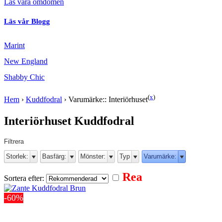
Läs våra omdömen
Läs vår Blogg
Marint
New England
Shabby Chic
(
x
)
Hem
›
Kuddfodral
›
Varumärke:: Interiörhuset
Interiörhuset Kuddfodral
Filtrera
Storlek:
Basfärg:
Mönster:
Typ
Varumärke:
Rea
Sortera efter:
-60%