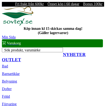
Fri frakt från 600kr
Öppet köp i 60 dagar
Bonus 100kr
Köp innan kl 15 skickas samma dag!
(Gäller lagervaror)
Min Sida
Varukorg
Sök produkt, varumärke
NYHETER
OUTLET
Bad
Barnartiklar
Belysning
Dofter
Fritid
Förvaring