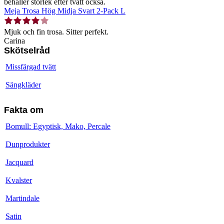
behåller storlek efter tvätt också.
Meja Trosa Hög Midja Svart 2-Pack L
Mjuk och fin trosa. Sitter perfekt.
Carina
Skötselråd
Missfärgad tvätt
Sängkläder
Fakta om
Bomull: Egyptisk, Mako, Percale
Dunprodukter
Jacquard
Kvalster
Martindale
Satin