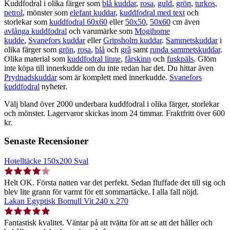
Kuddfodral i olika färger som
blå kuddar
,
rosa
,
guld
,
grön
,
turkos
,
petrol
, mönster som
elefant kuddar
,
kuddfodral med text
och
storlekar som
kuddfodral 60x60
eller
50x50
,
50x60
cm även
avlånga kuddfodral
och varumärke som
Mogihome
kudde
,
Svanefors kuddar
eller
Gripsholm kuddar
.
Sammetskuddar
i
olika färger som
grön
,
rosa
,
blå
och
grå
samt
runda sammetskuddar
.
Olika material som
kuddfodral linne
,
fårskinn
och
fuskpäls
. Glöm
inte köpa till innerkudde om du inte redan har det. Du hittar även
Prydnadskuddar
som är komplett med innerkudde.
Svanefors
kuddfodral
nyheter.
Välj bland över 2000 underbara kuddfodral i olika färger, storlekar
och mönster. Lagervaror skickas inom 24 timmar. Fraktfritt över 600
kr.
Senaste Recensioner
Hotelltäcke 150x200 Sval
Helt OK. Första natten var det perfekt. Sedan fluffade det till sig och
blev lite grann för varmt för ett sommartäcke. I alla fall nöjd.
Lakan Egyptisk Bomull Vit 240 x 270
Fantastisk kvalitet. Väntar på att tvätta för att se att det håller och