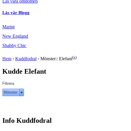
Läs våra omdömen
Läs vår Blogg
Marint
New England
Shabby Chic
(
x
)
Hem
›
Kuddfodral
›
Mönster:: Elefant
Kudde Elefant
Filtrera
Mönster:
Info Kuddfodral