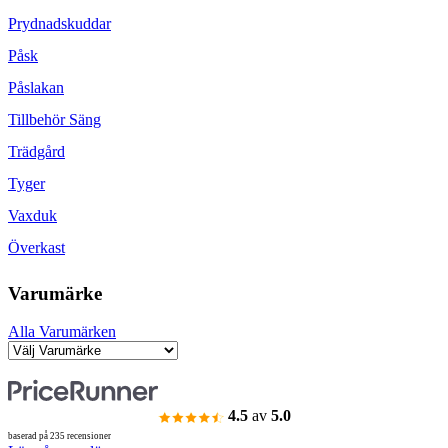
Prydnadskuddar
Påsk
Påslakan
Tillbehör Säng
Trädgård
Tyger
Vaxduk
Överkast
Varumärke
Alla Varumärken
4.5
av
5.0
baserad på 235 recensioner