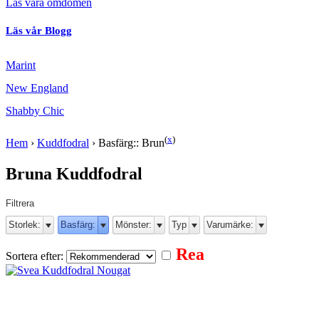
Läs våra omdömen
Läs vår Blogg
Marint
New England
Shabby Chic
(
x
)
Hem
›
Kuddfodral
›
Basfärg:: Brun
Bruna Kuddfodral
Filtrera
Storlek:
Basfärg:
Mönster:
Typ
Varumärke:
Rea
Sortera efter: