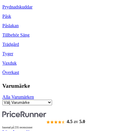
Prydnadskuddar
Påsk
Påslakan
Tillbehör Säng
Trädgård
Tyger
Vaxduk
Överkast
Varumärke
Alla Varumärken
4.5
av
5.0
baserad på 235 recensioner