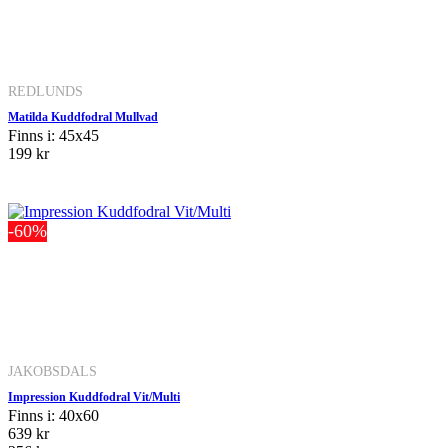
REDLUNDS
Matilda Kuddfodral Mullvad
Finns i: 45x45
199 kr
-60%
JAKOBSDALS
Impression Kuddfodral Vit/Multi
Finns i: 40x60
639 kr