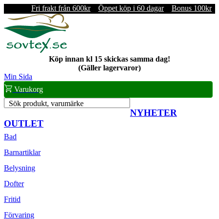
Fri frakt från 600kr
Öppet köp i 60 dagar
Bonus 100kr
Köp innan kl 15 skickas samma dag!
(Gäller lagervaror)
Min Sida
Varukorg
Sök produkt, varumärke
NYHETER
OUTLET
Bad
Barnartiklar
Belysning
Dofter
Fritid
Förvaring