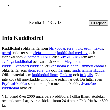
1
Resultat 1 - 13 av 13
Till Toppen
Info Kuddfodral
Kuddfodral i olika färger som
blå kuddar
,
rosa
,
guld
,
grön
,
turkos
,
petrol
, mönster som
elefant kuddar
,
kuddfodral med text
och
storlekar som
kuddfodral 60x60
eller
50x50
,
50x60
cm även
avlånga kuddfodral
och varumärke som
Mogihome
kudde
,
Svanefors kuddar
eller
Gripsholm kuddar
.
Sammetskuddar
i
olika färger som
grön
,
rosa
,
blå
och
grå
samt
runda sammetskuddar
.
Olika material som
kuddfodral linne
,
fårskinn
och
fuskpäls
. Glöm
inte köpa till innerkudde om du inte redan har det. Du hittar även
Prydnadskuddar
som är komplett med innerkudde.
Svanefors
kuddfodral
nyheter.
Välj bland över 2000 underbara kuddfodral i olika färger, storlekar
och mönster. Lagervaror skickas inom 24 timmar. Fraktfritt över 600
kr.