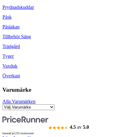
Prydnadskuddar
Påsk
Påslakan
Tillbehör Säng
Trädgård
Tyger
Vaxduk
Överkast
Varumärke
Alla Varumärken
4.5
av
5.0
baserad på 235 recensioner