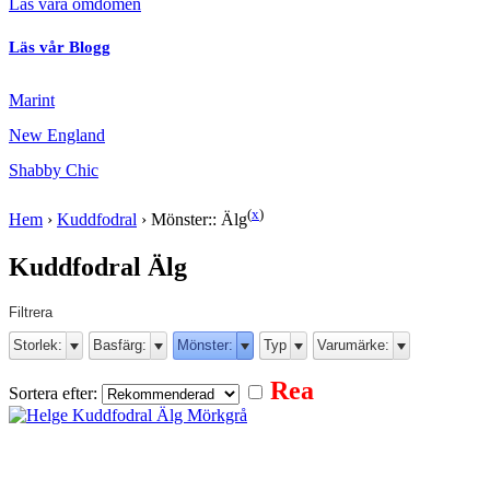
Läs våra omdömen
Läs vår Blogg
Marint
New England
Shabby Chic
(
x
)
Hem
›
Kuddfodral
›
Mönster:: Älg
Kuddfodral Älg
Filtrera
Storlek:
Basfärg:
Mönster:
Typ
Varumärke:
Rea
Sortera efter: