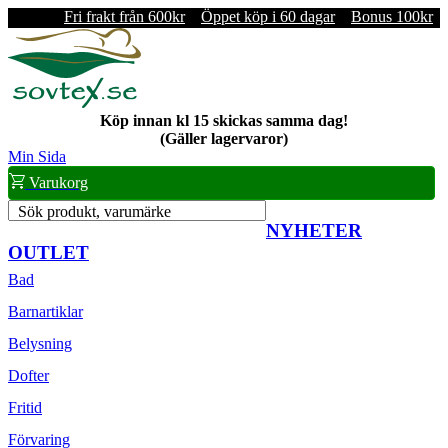
Fri frakt från 600kr
Öppet köp i 60 dagar
Bonus 100kr
Köp innan kl 15 skickas samma dag!
(Gäller lagervaror)
Min Sida
Varukorg
Sök produkt, varumärke
NYHETER
OUTLET
Bad
Barnartiklar
Belysning
Dofter
Fritid
Förvaring