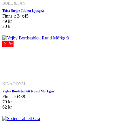
BOEL & JAN
Tofta Stripe Tablett Ljusgrå
Finns i: 34x45
49 kr
20 kr
-21%
NINA ROYAL
Vejby Bordstablett Rund Mörkgrå
Finns i: Ø38
79 kr
62 kr