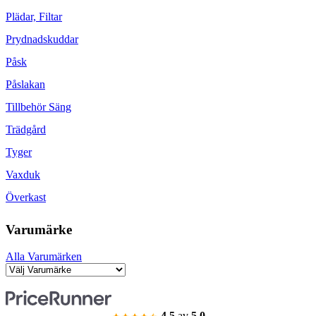
Plädar, Filtar
Prydnadskuddar
Påsk
Påslakan
Tillbehör Säng
Trädgård
Tyger
Vaxduk
Överkast
Varumärke
Alla Varumärken
4.5
av
5.0