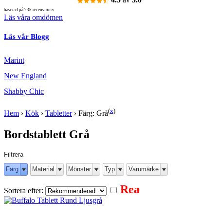
baserad på 235 recensioner
Läs våra omdömen
Läs vår Blogg
Marint
New England
Shabby Chic
(
x
)
Hem
›
Kök
›
Tabletter
›
Färg: Grå
Bordstablett Grå
Filtrera
Färg
Material
Mönster
Typ
Varumärke
Rea
Sortera efter: