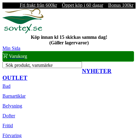
Fri frakt från 600kr
Öppet köp i 60 dagar
Bonus 100kr
Köp innan kl 15 skickas samma dag!
(Gäller lagervaror)
Min Sida
Varukorg
Sök produkt, varumärke
NYHETER
OUTLET
Bad
Barnartiklar
Belysning
Dofter
Fritid
Förvaring