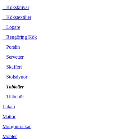
Köksknivar
Kökstextilier
Löpare
Rengöring Kök
Porslin
Servetter
Skafferi
Stolsdynor
Tabletter
Tillbehör
Lakan
Mattor
Morgonrockar
Möbler