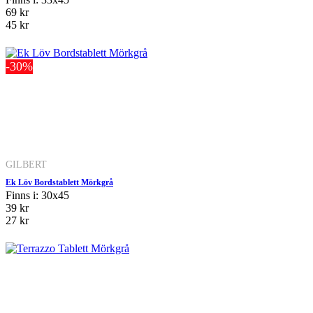
69 kr
45 kr
-30%
GILBERT
Ek Löv Bordstablett Mörkgrå
Finns i: 30x45
39 kr
27 kr