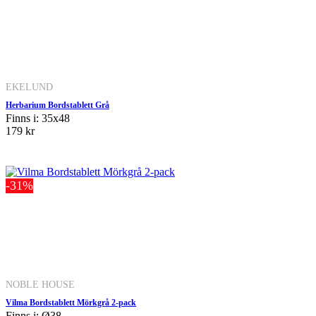
EKELUND
Herbarium Bordstablett Grå
Finns i: 35x48
179 kr
-31%
NOBLE HOUSE
Vilma Bordstablett Mörkgrå 2-pack
Finns i: Ø38