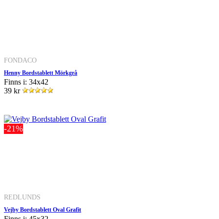
FONDACO
Henny Bordstablett Mörkgrå
Finns i: 34x42
39 kr
-21%
REDLUNDS
Vejby Bordstablett Oval Grafit
Finns i: 45x32