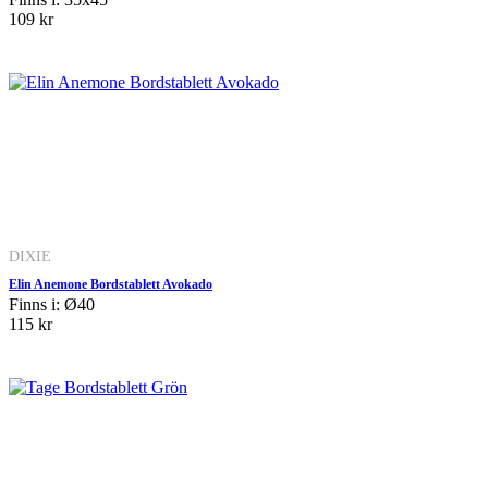
109 kr
DIXIE
Elin Anemone Bordstablett Avokado
Finns i: Ø40
115 kr