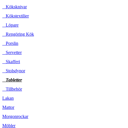
Köksknivar
Kökstextilier
Löpare
Rengöring Kök
Porslin
Servetter
Skafferi
Stolsdynor
Tabletter
Tillbehör
Lakan
Mattor
Morgonrockar
Möbler