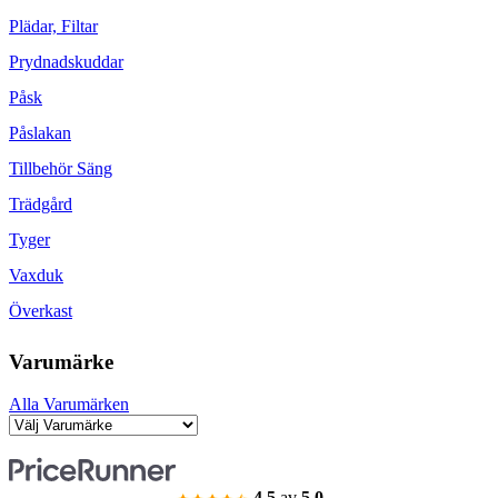
Plädar, Filtar
Prydnadskuddar
Påsk
Påslakan
Tillbehör Säng
Trädgård
Tyger
Vaxduk
Överkast
Varumärke
Alla Varumärken
4.5
av
5.0