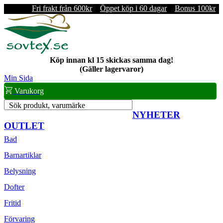
Fri frakt från 600kr
Öppet köp i 60 dagar
Bonus 100kr
Köp innan kl 15 skickas samma dag!
(Gäller lagervaror)
Min Sida
Varukorg
Sök produkt, varumärke
NYHETER
OUTLET
Bad
Barnartiklar
Belysning
Dofter
Fritid
Förvaring