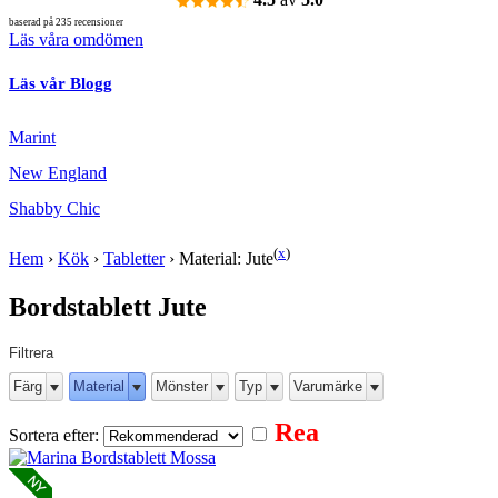
baserad på 235 recensioner
Läs våra omdömen
Läs vår Blogg
Marint
New England
Shabby Chic
(
x
)
Hem
›
Kök
›
Tabletter
›
Material: Jute
Bordstablett Jute
Filtrera
Färg
Material
Mönster
Typ
Varumärke
Rea
Sortera efter: