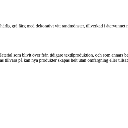
ärlig grå färg med dekorativt vitt randmönster, tillverkad i återvunnet m
rial som blivit över från tidigare textilproduktion, och som annars bara
s tillvara på kan nya produkter skapas helt utan omfärgning eller tillsät