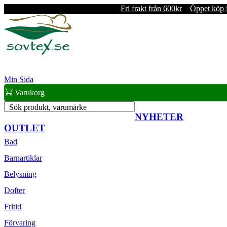
Fri frakt från 600kr
Öppet köp 
Min Sida
Varukorg
Sök produkt, varumärke
NYHETER
OUTLET
Bad
Barnartiklar
Belysning
Dofter
Fritid
Förvaring