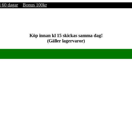
i 60 dagar
Bonus 100kr
Köp innan kl 15 skickas samma dag!
(Gäller lagervaror)