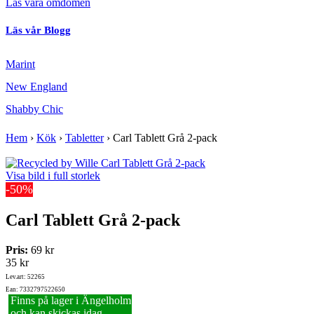
Läs våra omdömen
Läs vår Blogg
Marint
New England
Shabby Chic
Hem
›
Kök
›
Tabletter
›
Carl Tablett Grå 2-pack
Visa bild i full storlek
-50%
Carl Tablett Grå 2-pack
Pris:
69 kr
35 kr
Lev.art: 52265
Ean: 7332797522650
Finns på lager i Ängelholm
och kan skickas idag.