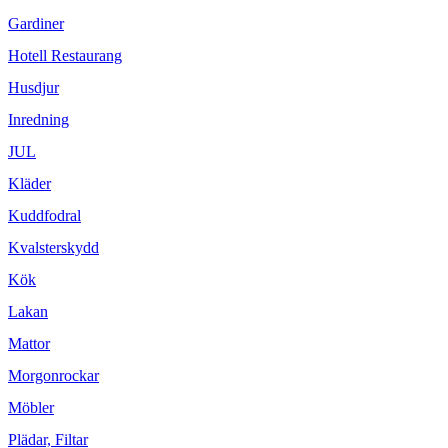
Gardiner
Hotell Restaurang
Husdjur
Inredning
JUL
Kläder
Kuddfodral
Kvalsterskydd
Kök
Lakan
Mattor
Morgonrockar
Möbler
Plädar, Filtar