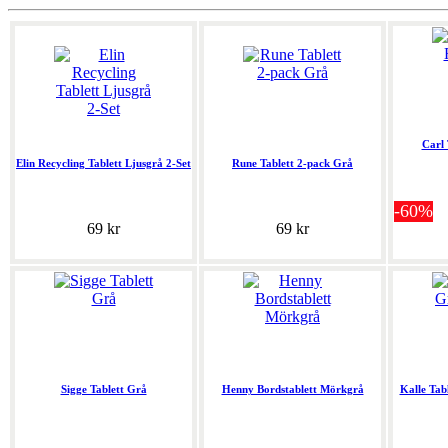
Carl 
Elin Recycling Tablett Ljusgrå 2-Set
Rune Tablett 2-pack Grå
-60%
69 kr
69 kr
Sigge Tablett Grå
Henny Bordstablett Mörkgrå
Kalle Tab