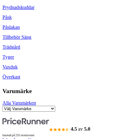
Prydnadskuddar
Påsk
Påslakan
Tillbehör Säng
Trädgård
Tyger
Vaxduk
Överkast
Varumärke
Alla Varumärken
4.5
av
5.0
baserad på 235 recensioner