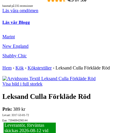
baserad på 235 recensioner
Läs våra omdömen
Läs vår Blogg
Marint
New England
Shabby Chic
Hem
›
Kök
›
Kökstextilier
›
Leksand Culla Förkläde Röd
Visa bild i full storlek
Leksand Culla Förkläde Röd
Pris:
389 kr
Lev.art: 3317-53-01-72
Ean: 7394094290144
Leverantör, förväntas
skickas 2026‑08‑12 vid