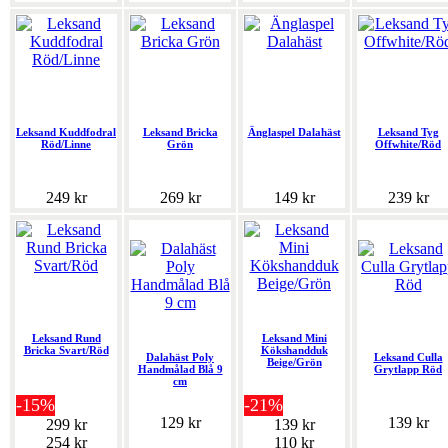
Leksand Kuddfodral
Leksand Bricka
Änglaspel Dalahäst
Leksand Tyg
Röd/Linne
Grön
Offwhite/Röd
249 kr
269 kr
149 kr
239 kr
Leksand Rund
Leksand Mini
Bricka Svart/Röd
Kökshandduk
Dalahäst Poly
Leksand Culla
Beige/Grön
Handmålad Blå 9
Grytlapp Röd
cm
-15%
-21%
129 kr
139 kr
299 kr
139 kr
254 kr
110 kr