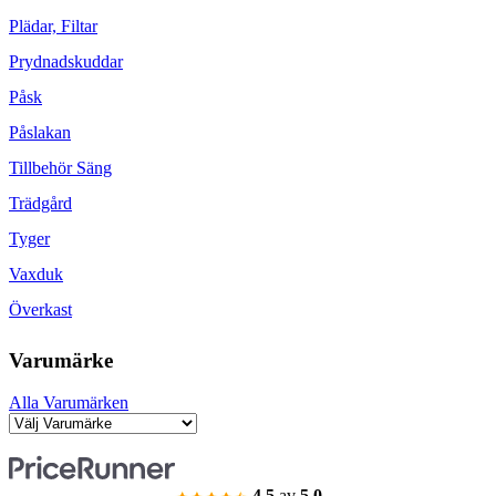
Plädar, Filtar
Prydnadskuddar
Påsk
Påslakan
Tillbehör Säng
Trädgård
Tyger
Vaxduk
Överkast
Varumärke
Alla Varumärken
4.5
av
5.0