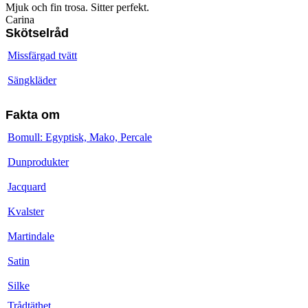
Mjuk och fin trosa. Sitter perfekt.
Carina
Skötselråd
Missfärgad tvätt
Sängkläder
Fakta om
Bomull: Egyptisk, Mako, Percale
Dunprodukter
Jacquard
Kvalster
Martindale
Satin
Silke
Trådtäthet