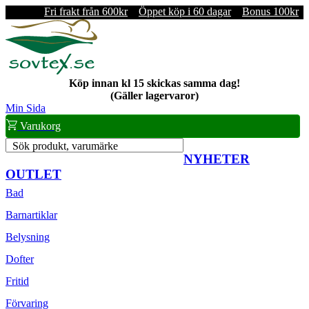
Fri frakt från 600kr
Öppet köp i 60 dagar
Bonus 100kr
Köp innan kl 15 skickas samma dag!
(Gäller lagervaror)
Min Sida
Varukorg
Sök produkt, varumärke
NYHETER
OUTLET
Bad
Barnartiklar
Belysning
Dofter
Fritid
Förvaring