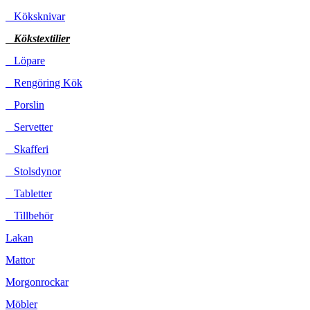
Köksknivar
Kökstextilier
Löpare
Rengöring Kök
Porslin
Servetter
Skafferi
Stolsdynor
Tabletter
Tillbehör
Lakan
Mattor
Morgonrockar
Möbler