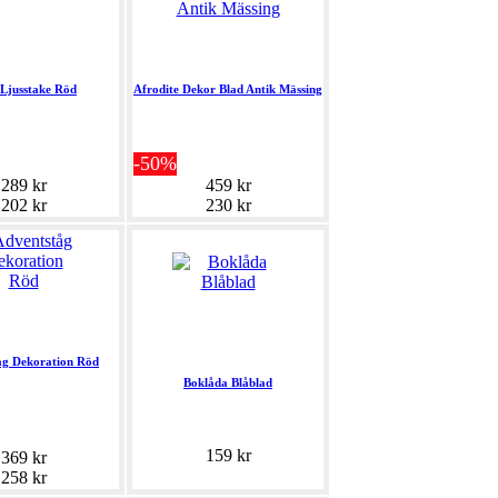
 Ljusstake Röd
Afrodite Dekor Blad Antik Mässing
-50%
289 kr
459 kr
202 kr
230 kr
åg Dekoration Röd
Boklåda Blåblad
159 kr
369 kr
258 kr