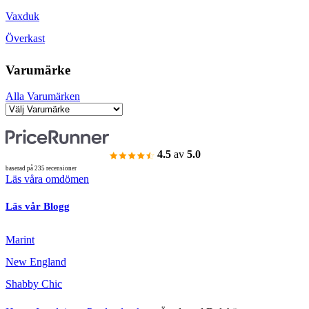
Vaxduk
Överkast
Varumärke
Alla Varumärken
4.5
av
5.0
baserad på 235 recensioner
Läs våra omdömen
Läs vår Blogg
Marint
New England
Shabby Chic