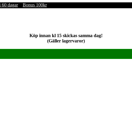
i 60 dagar
Bonus 100kr
Köp innan kl 15 skickas samma dag!
(Gäller lagervaror)