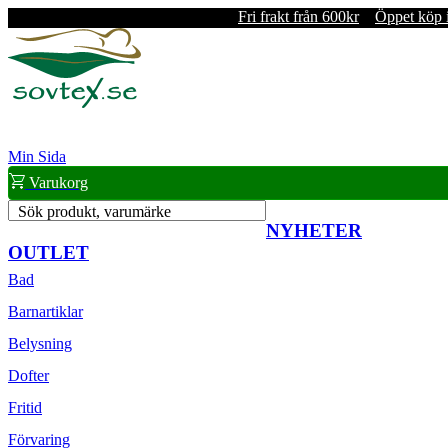
Fri frakt från 600kr
Öppet köp 
Min Sida
Varukorg
Sök produkt, varumärke
NYHETER
OUTLET
Bad
Barnartiklar
Belysning
Dofter
Fritid
Förvaring