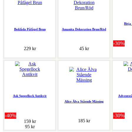
Bitja
Boklåda Påfågel Brun
Amanita Dekoration Brun/Röd
-30%
229 kr
45 kr
Ask Spegellock Antikvit
Adventst
Alice Älva Stående Mässing
-40%
-30%
185 kr
159 kr
95 kr