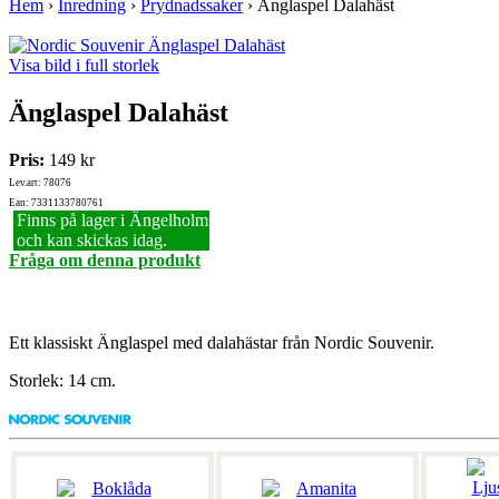
Hem
›
Inredning
›
Prydnadssaker
›
Änglaspel Dalahäst
Visa bild i full storlek
Änglaspel Dalahäst
Pris:
149 kr
Lev.art: 78076
Ean: 7331133780761
Finns på lager i Ängelholm
och kan skickas idag.
Fråga om denna produkt
Ett klassiskt Änglaspel med dalahästar från Nordic Souvenir.
Storlek: 14 cm.