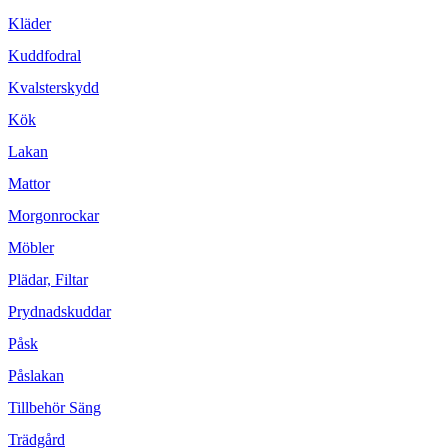
Kläder
Kuddfodral
Kvalsterskydd
Kök
Lakan
Mattor
Morgonrockar
Möbler
Plädar, Filtar
Prydnadskuddar
Påsk
Påslakan
Tillbehör Säng
Trädgård