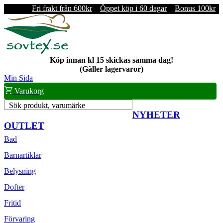
Fri frakt från 600kr
Öppet köp i 60 dagar
Bonus 100kr
Köp innan kl 15 skickas samma dag!
(Gäller lagervaror)
Min Sida
Varukorg
Sök produkt, varumärke
NYHETER
OUTLET
Bad
Barnartiklar
Belysning
Dofter
Fritid
Förvaring