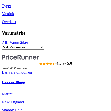
Tyger
Vaxduk
Överkast
Varumärke
Alla Varumärken
4.5
av
5.0
baserad på 235 recensioner
Läs våra omdömen
Läs vår Blogg
Marint
New England
Shabby Chic