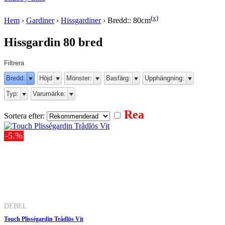
(
x
)
Hem
›
Gardiner
›
Hissgardiner
›
Bredd:: 80cm
Hissgardin 80 bred
Filtrera
Bredd:
Höjd
Mönster:
Basfärg:
Upphängning:
Typ:
Varumärke:
Rea
Sortera efter:
-5.%
DEBEL
Touch Plisségardin Trådlös Vit