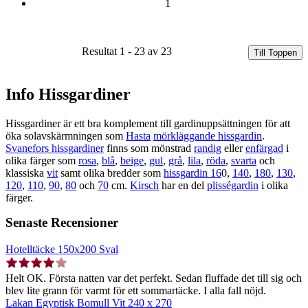
1
Resultat 1 - 23 av 23
Till Toppen
Info Hissgardiner
Hissgardiner är ett bra komplement till gardinuppsättningen för att
öka solavskärmningen som
Hasta
mörkläggande hissgardin
.
Svanefors hissgardiner
finns som mönstrad
randig
eller
enfärgad
i
olika färger som
rosa
,
blå
,
beige
,
gul
,
grå
,
lila
,
röda
,
svarta
och
klassiska
vit
samt olika bredder som
hissgardin 16
0,
140
,
180
,
130
,
120
,
110
,
90
,
80
och
70
cm.
Kirsch
har en del
plisségardin
i olika
färger.
Senaste Recensioner
Hotelltäcke 150x200 Sval
Helt OK. Första natten var det perfekt. Sedan fluffade det till sig och
blev lite grann för varmt för ett sommartäcke. I alla fall nöjd.
Lakan Egyptisk Bomull Vit 240 x 270